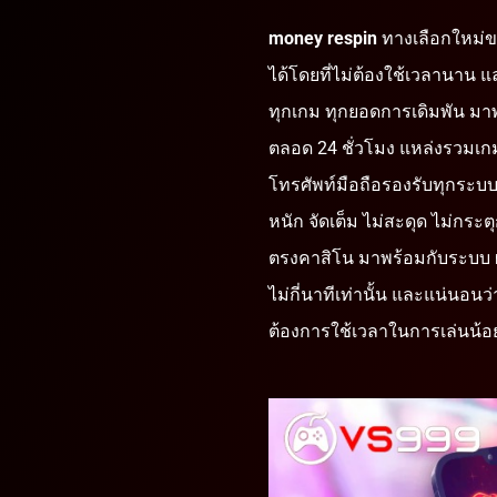
money respin
ทางเลือกใหม่ข
ได้โดยที่ไม่ต้องใช้เวลานาน แ
ทุกเกม ทุกยอดการเดิมพัน มาพ
ตลอด 24 ชั่วโมง แหล่งรวมเ
โทรศัพท์มือถือรองรับทุกระบบ
หนัก จัดเต็ม ไม่สะดุด ไม่กระต
ตรงคาสิโน มาพร้อมกับระบบ mo
ไม่กี่นาทีเท่านั้น และแน่นอนว่
ต้องการใช้เวลาในการเล่นน้อย