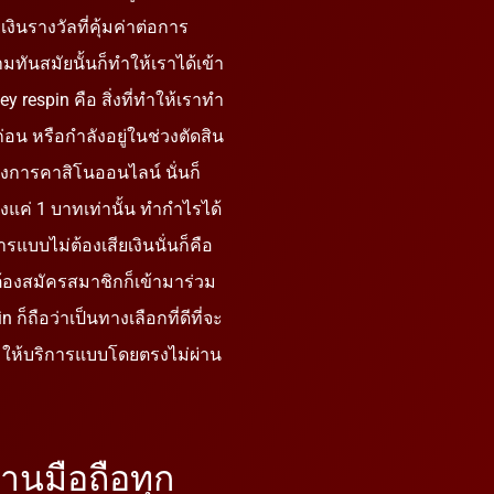
ินรางวัลที่คุ้มค่าต่อการ
มทันสมัยนั้นก็ทำให้เราได้เข้า
 respin คือ สิ่งที่ทำให้เราทำ
่อน หรือกำลังอยู่ในช่วงตัดสิน
งการคาสิโนออนไลน์ นั่นก็
ยงแค่ 1 บาทเท่านั้น ทำกำไรได้
รแบบไม่ต้องเสียเงินนั่นก็คือ
ต้องสมัครสมาชิกก็เข้ามาร่วม
ถือว่าเป็นทางเลือกที่ดีที่จะ
ือ ให้บริการแบบโดยตรงไม่ผ่าน
่านมือถือทุก