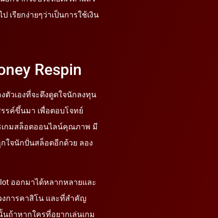
 เรียกง่ายๆว่าเป็นการใช้เงิน
oney Respin
งตัวเองที่จะดึงดูดใจนักลงทุน
สรรค์ขึ้นมา เพื่อตอบโจทย์
ิการเกมสล็อตออนไลน์คุณภาพ มี
ูกใจนักปั่นสล็อตอีกด้วย ลอง
นา Slot ออกมาได้หลากหลายและ
นวงการคาสิโน และที่สำคัญ
นั้นถ้าหากใครที่อยากเล่นเกม