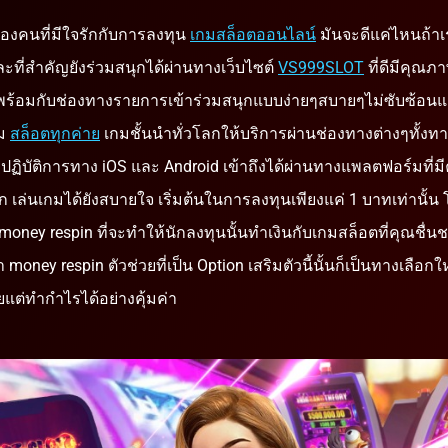
องคนที่มีใจรักกับการลงทุน
เกมสล็อตออนไลน์
มันจะดีแค่ไหนถ้า
ละที่สำคัญยังร่วมสนุกได้ผ่านทางเว็บไซต์
VS999SLOT
ที่ดีมีคุณภา
ร้อมกับช่องทางรายการเข้าร่วมสนุกแบบง่ายๆสบายๆไม่ซับซ้อนและ
กม
สล็อตทุกค่าย
เกมชั้นนำทั่วโลกให้บริการผ่านช่องทางต่างๆทั้ง
ปฏิบัติการทาง iOS และ Android เข้าถึงได้ผ่านทางแพลตฟอร์มที่
ุก เล่นเกมได้ยังสบายใจ เริ่มต้นในการลงทุนเพียงแค่ 1 บาทเท่านั้น โ
ney respin ที่จะทำให้นักลงทุนนั้นทำเงินกับเกมสล็อตที่คุณชื่นช
า money respin ตัวช่วยที่เป็น Option เสริมตัวนี้นั้นก็เป็นทางเลือกใ
แต่ทำกำไรได้อย่างคุ้มค่า