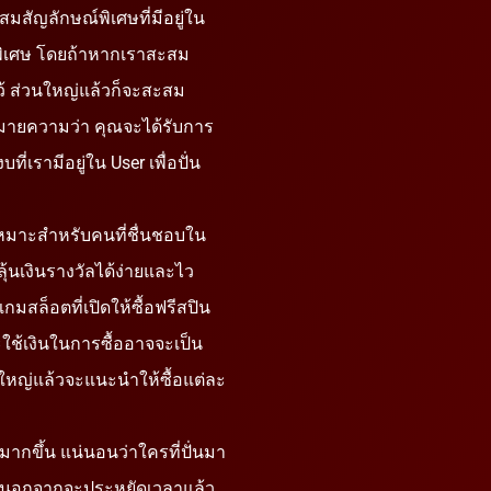
สมสัญลักษณ์พิเศษที่มีอยู่ใน
พิเศษ โดยถ้าหากเราสะสม
ไว้ ส่วนใหญ่แล้วก็จะสะสม
่นหมายความว่า คุณจะได้รับการ
่เรามีอยู่ใน User เพื่อปั่น
ย เหมาะสำหรับคนที่ชื่นชอบใน
าลุ้นเงินรางวัลได้ง่ายและไว
กมสล็อตที่เปิดให้ซื้อฟรีสปิน
ะใช้เงินในการซื้ออาจจะเป็น
ใหญ่แล้วจะแนะนำให้ซื้อแต่ละ
มากขึ้น แน่นอนว่าใครที่ปั่นมา
in นอกจากจะประหยัดเวลาแล้ว