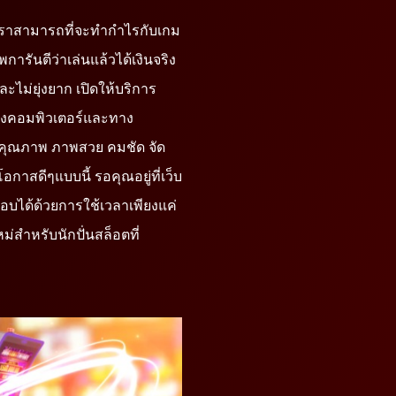
เราสามารถที่จะทำกำไรกับเกม
พการันตีว่าเล่นแล้วได้เงินจริง
ไม่ยุ่งยาก เปิดให้บริการ
ทางคอมพิวเตอร์และทาง
มีคุณภาพ ภาพสวย คมชัด จัด
อกาสดีๆแบบนี้ รอคุณอยู่ที่เว็บ
อบได้ด้วยการใช้เวลาเพียงแค่
หม่สำหรับนักปั่นสล็อตที่