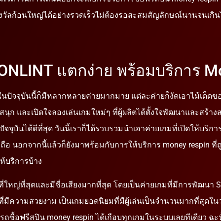
รางวัลก้อนใหญ่ได้อย่างรวดเร็วไม่ต้องรอสะสมสัญลักษณ์นานจนเกินไป
ONLINT แตกง่าย พร้อมบริการ M
นปัจจุบันนี้ก็มีหลากหลายค่ายมากมาย แต่ละค่ายก็งัดเอาไม้เด็ดขอ
มสนุก และเปิดใจลองเล่นเกมใหม่ๆ ที่ผู้ผลิตได้ตั้งใจพัฒนาและสร้าง
จุบันได้ดีที่สุด วันนี้เราก็ได้รวบรวมนำเอาค่ายเกมที่เปิดให้บร
ือ นอกจากนี้แล้วก็ยังมาพร้อมกับการให้บริการ money respin ที่ถ
ห้บริการบ้าง
ี่ใหญ่ที่สุดและมีชื่อเสียงมากที่สุด โดยเป็นค่ายเกมที่มีการพัฒ
่มีความสวยงาม เป็นเกมยอดนิยมที่มีผู้เล่นเป็นจำนวนมากที่สุดใ
ารถซื้อฟรีสปิน money respin ได้เกือบทุกเกมในระบบเลยทีเดียว ฉะ