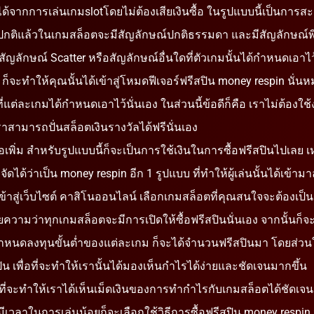
ได้จากการเล่นเกมslotโดยไม่ต้องเสียเงินซื้อ ในรูปแบบนี้เป็นการสะ
 ปกติแล้วในเกมสล็อตจะมีสัญลักษณ์ปกติธรรมดา และมีสัญลักษณ์
 สัญลักษณ์ Scatter หรือสัญลักษณ์อื่นใดที่ตัวเกมนั้นได้กำหนดเอา
ไป ก็จะทำให้คุณนั้นได้เข้าสู่โหมดฟีเจอร์ฟรีสปิน money respin นั
ต่ละเกมได้กำหนดเอาไว้นั่นเอง ในส่วนนี้ข้อดีก็คือ เราไม่ต้องใช้งบที
เราสามารถปั่นสล็อตเงินรางวัลได้ฟรีนั่นเอง
ื้อเพิ่ม สำหรับรูปแบบนี้ก็จะเป็นการใช้เงินในการซื้อฟรีสปินไปเล
ัดได้ว่าเป็น money respin อีก 1 รูปแบบ ที่ทำให้ผู้เล่นนั้นได้เข้าม
าเข้าสู่เว็บไซต์ คาสิโนออนไลน์ เลือกเกมสล็อตที่คุณสนใจจะต้องเป็นเ
ยความว่าทุกเกมสล็อตจะมีการเปิดให้ซื้อฟรีสปินนั่นเอง จากนั้นก็จ
ำหนดลงทุนขั้นต่ำของแต่ละเกม ก็จะได้จำนวนฟรีสปินมา โดยส่วน
ิน เพื่อที่จะทำให้เรานั้นได้มองเห็นกำไรได้ง่ายและชัดเจนมากขึ้น
ดีที่จะทำให้เราได้เห็นเม็ดเงินของการทำกำไรกับเกมสล็อตได้ชัดเจน
วลาในการเล่นน้อยก็จะเลือกใช้วิธีการซื้อฟรีสปิน money resp