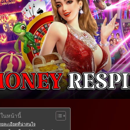
ในหน้านี้
ายละเอียดที่น่าสนใจ