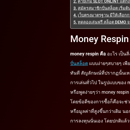
ค่ายเกม SLOT ONLINT แตกง่
สมัครสมาชิกปั่นสล็อต เริ่มต้น
เว็บตรงมาตรฐาน มีให้เลือกกว
ทดลองเล่นฟรี สล็อต DEMO จ
Money Respin 
money respin คือ
อะไร เป็นสิ
ปั่นสล็อต
แบบง่ายๆสบายๆ เพียง
ทันที สัญลักษณ์ที่ปรากฏนั้นเห
การเล่นทั่วไป ในรูปแบบของ mon
หรือพูดง่ายๆว่า money respin
โดยข้อดีของการซื้อก็คือจะช
หรือมูลค่าที่สูงขึ้นกว่าเดิม น
การลงทุนนั่นเอง โดยปกติแล้วฟ