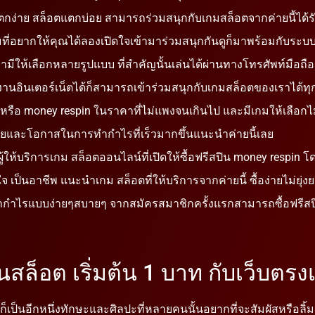
กง่าย สล็อตแตกบ่อย สามารถร่วมสนุกกับเกมสล็อตจากค่ายนี้ได้รั
มที่อยากให้คุณได้ลองเปิดใจเข้ามาร่วมสนุกกันดูก็มาพร้อมกับระบ
มีให้เลือกหลายรูปแบบ ที่สำคัญนั้นเล่นได้ผ่านทางโทรศัพท์มือถื
้งานอินเตอร์เน็ตได้ก็สามารถเข้าร่วมสนุกกับเกมสล็อตของเราได้ทุก
นหรือ money respin ในราคาที่ไม่แพงจนเกินไป และมีเกมให้เลือกไม่
ละโอกาสในการทำกำไรที่เร็วมากขึ้นแนะนำค่ายนี้เลย
็นผู้ให้บริการเกม สล็อตออนไลน์ที่เปิดให้ซื้อฟรีสปิน money respin 
งใจ เป็นอาชีพ แนะนำเกม สล็อตที่ให้บริการจากค่ายนี้ ซื้อง่ายไม่ยุ่
กำไรแบบง่ายๆสบายๆ จากสมัครสมาชิกครั้งแรกสามารถซื้อฟรีสปิน
สล็อต เริ่มต้น 1 บาท กับเว็บตรงเช
ก็เป็นอีกหนึ่งทักษะและศิลปะที่หลายคนนั้นอยากที่จะสัมผัสหรือลิ