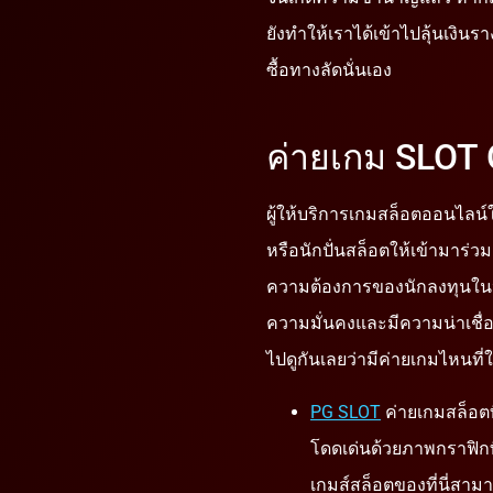
ยังทำให้เราได้เข้าไปลุ้นเงิน
ซื้อทางลัดนั่นเอง
ค่ายเกม SLOT 
ผู้ให้บริการเกมสล็อตออนไลน์ใ
หรือนักปั่นสล็อตให้เข้ามาร่ว
ความต้องการของนักลงทุนในปัจ
ความมั่นคงและมีความน่าเชื่อถ
ไปดูกันเลยว่ามีค่ายเกมไหนที่ใ
PG SLOT
ค่ายเกมสล็อตท
โดดเด่นด้วยภาพกราฟิกที
เกมส์สล็อตของที่นี่สาม