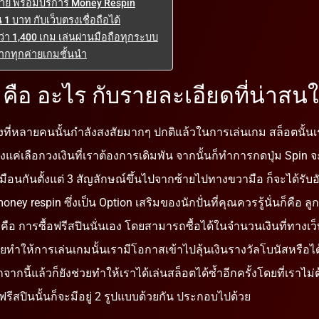
าย พร้อมบริการ Money Respin
 1 บาท กับเว็บตรงเชื่อถือได้
่า 1,400 เกม เล่นผ่านมือถือทุกระบบ
ากทุกค่ายเกมชั้นนำ
คือ อะไร กับรายละเอียดที่น่าสน
่งที่หลายคนนั้นกำลังสงสัยมากๆ ปกติแล้วในการเล่นเกม สล็อตนั้นเ
แค่เลือกวงเงินที่เราต้องการเดิมพัน จากนั้นก็ทำการกดปุ่ม Spin
มือนกันตั้งแต่ 3 สัญลักษณ์ขึ้นไปจากซ้ายไปทางขวามือ ก็จะได้รับอั
ey respin ซึ่งเป็น Option เสริมของนักปั่นที่คุณควรรู้นั่นก็คือ ลู
 คือ การซื้อฟรีสปินนั่นเอง โดยสามารถซื้อได้ในจำนวนเงินที่ทางเ
่วยทำให้การเล่นเกมนั้นเรามีโอกาสเข้าไปลุ้นเงินรางวัลโบนัสห
อกจากนี้แล้วก็ยังช่วยทำให้เราได้เล่นสล็อตได้ซ้ำอีกครั้งโดยที่เราไ
รีสปินนั้นก็จะมีอยู่ 2 รูปแบบด้วยกัน ประกอบไปด้วย