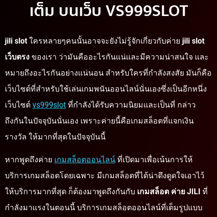
เต็ม บนเว็บ VS999SLOT
jili slot
ใครหลายๆคนนั้นอาจจะยังไม่รู้จักเกี่ยวกับค่าย
jili slot
เว็บตรง
ของเรา ว่ามันคืออะไรกันแน่และมีความน่าสนใจ และ
หมายถึงอะไรกันอย่างแน่นอน สำหรับใครที่กำลังสงสัย มันก็คือ
เว็บไซต์ที่สำหรับใช้เล่นเกมพนันออนไลน์นั่นเองซึ่งเป็นอีกหนึ่ง
เว็บไซต์
vs999slot
ที่กำลังได้รับความนิยมและเป็นที่ กล่าว
ถึงกันในปัจจุบันนั่นเอง เพราะค่ายนี้คือเกมสล็อตที่แจกเงิน
รางวัล ให้มากที่สุดในปัจจุบันนี้
หากพูดถึงค่าย
เกมสล็อตออนไลน์
ที่เปิดมาเพื่อเน้นการให้
บริการเกมสล็อตโดยเฉพาะ มีเกมสล็อตที่ได้น่าดึงดูดใจเอาไว้
ให้บริการมากที่สุด ก็ต้องมาพูดถึงกันกับ
เกมสล็อต ค่าย JILI
ที่
กำลังมาแรงในตอนนี้ บริการเกมสล็อตออนไลน์ที่เต็มรูปแบบ