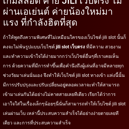
เกมสล็อต ค่าย JILI เว็บตรง ไม่
ผ่านเอเย่นต์ ค่ายน้องใหม่มา
แรง ที่กำลังฮิตที่สุด
ถ้าให้พูดถึงความพิเศษที่ไม่เหมือนใครของเว็บไซต์ jili slot นั้นก็
คงจะไม่พ้นรูปแบบเว็บไซต์
jili slot เว็บตรง
ที่มีความ สวยงาม
และทำความเข้าใจได้ง่ายมากกว่าเว็บไซต์อื่นๆที่เราเคยเห็น
การ ด้วยความที่มีการทำขึ้นเพื่อคำนึงถึงผู้เล่นที่อาจมีหลายทุก
ช่วงวัยมาเล่นนั่นเอง จึงทำให้เว็บไซต์ jili slot ทางเข้า แห่งนี้นั้น
มีการปรับปรุงและปรับเปลี่ยนอยู่ตลอดเวลาจะทำให้สามารถ
เข้ามาเล่นกันได้อย่างไม่คาดสายเลยทีเดียว เรียกได้ว่าการ
เอาใจใส่ในเรื่องเล็กๆน้อยๆนี่นั่นก็สามารถทำให้เว็บไซต์ jili slot
เล่นผ่านเว็บ เหล่านี้ประสบความสำเร็จได้อย่างง่ายดายเลยที
เดียว และการที่ประสบความสำเร็จ