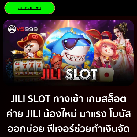
สมัครสมาชิก
JILI SLOT ทางเข้า เกมสล็อต
ค่าย JILI น้องใหม่ มาแรง โบนัส
ออกบ่อย ฟีเจอร์ช่วยทำเงินจัด