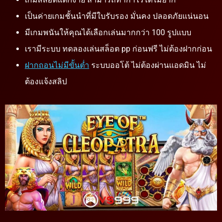
เป็นค่ายเกมชั้นนำที่มีใบรับรอง มั่นคง ปลอดภัยแน่นอน
มีเกมพนันให้คุณได้เลือกเล่นมากกว่า 100 รูปแบบ
เรามีระบบ ทดลองเล่นสล็อต pp ก่อนฟรี ไม่ต้องฝากก่อน
ฝากถอนไม่มีขั้นต่ำ
ระบบออโต้ ไม่ต้องผ่านแอดมิน ไม่
ต้องแจ้งสลิป