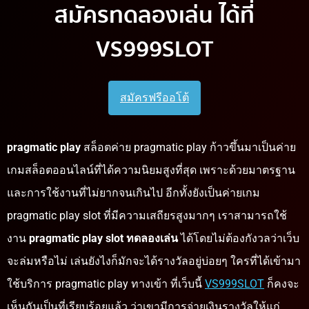
สมัครทดลองเล่น ได้ที่
VS999SLOT
สมัครฟรีออโต้
pragmatic play
สล็อตค่าย pragmatic play ก้าวขึ้นมาเป็นค่าย
เกมสล็อตออนไลน์ที่ได้ความนิยมสูงที่สุด เพราะด้วยมาตรฐาน
และการใช้งานที่ไม่ยากจนเกินไป อีกทั้งยังเป็นค่ายเกม
pragmatic play slot ที่มีความเสถียรสูงมากๆ เราสามารถใช้
งาน
pragmatic play slot ทดลองเล่น
ได้โดยไม่ต้องกังวลว่าเว็บ
จะล่มหรือไม่ เล่นยังไงก็มักจะได้รางวัลอยู่บ่อยๆ ใครที่ได้เข้ามา
ใช้บริการ pragmatic play ทางเข้า ที่เว็บนี้
VS999SLOT
ก็คงจะ
เห็นกันเป็นที่เรียบร้อยแล้ว ว่าเขามีการจ่ายเงินรางวัลให้แก่