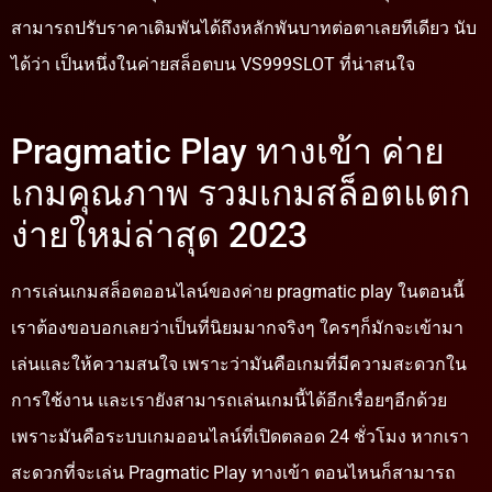
สามารถปรับราคาเดิมพันได้ถึงหลักพันบาทต่อตาเลยทีเดียว นับ
ได้ว่า เป็นหนึ่งในค่ายสล็อตบน VS999SLOT ที่น่าสนใจ
Pragmatic Play ทางเข้า ค่าย
เกมคุณภาพ รวมเกมสล็อตแตก
ง่ายใหม่ล่าสุด 2023
การเล่นเกมสล็อตออนไลน์ของค่าย pragmatic play ในตอนนี้
เราต้องขอบอกเลยว่าเป็นที่นิยมมากจริงๆ ใครๆก็มักจะเข้ามา
เล่นและให้ความสนใจ เพราะว่ามันคือเกมที่มีความสะดวกใน
การใช้งาน และเรายังสามารถเล่นเกมนี้ได้อีกเรื่อยๆอีกด้วย
เพราะมันคือระบบเกมออนไลน์ที่เปิดตลอด 24 ชั่วโมง หากเรา
สะดวกที่จะเล่น Pragmatic Play ทางเข้า ตอนไหนก็สามารถ