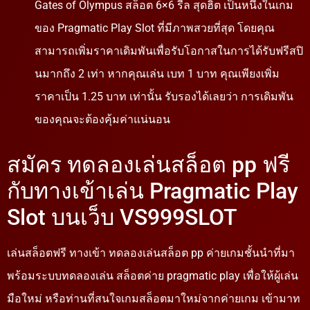
Gates of Olympus สล็อต 6×6 รีล สุดฮิต เป็นหนึ่งในเกม
ของ Pragmatic Play Slot ที่มีภาพสวยที่สุด โดยคุณ
สามารถเพิ่มราคาเดิมพันเพื่อรับโอกาสในการได้รับฟรีสปิ
นมากถึง 2 เท่า หากคุณเล่น เบท 1 บาท คุณเพียงเพิ่ม
ราคาเป็น 1.25 บาท เท่านั้น รับรองได้เลยว่า การเดิมพัน
ของคุณจะต้องคุ้มค่าแน่นอน
สมัคร ทดลองเล่นสล็อต pp ฟรี
กับทางเข้าเล่น Pragmatic Play
Slot บนเว็บ VS999SLOT
เล่นสล็อตฟรี ทางเข้า ทดลองเล่นสล็อต pp ค่ายเกมชั้นนำที่มา
พร้อมระบบทดลองเล่น สล็อตค่าย pragmatic play เพื่อให้ผู้เล่น
มือใหม่ หรือท่านที่สนใจเกมสล็อตมาใหม่จากค่ายเกม เข้ามาท