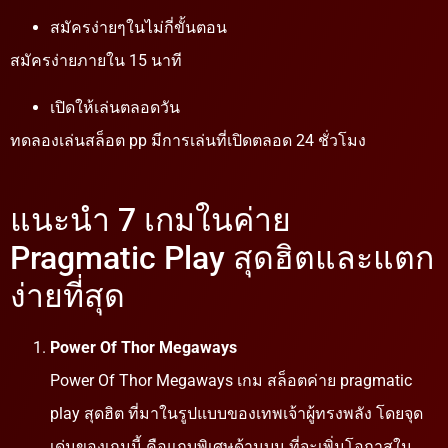
สมัครง่ายๆในไม่กี่ขั้นตอน
สมัครง่ายภายใน 15 นาที
เปิดให้เล่นตลอดวัน
ทดลองเล่นสล็อต pp มีการเล่นที่เปิดตลอด 24 ชั่วโมง
แนะนำ 7 เกมในค่าย
Pragmatic Play สุดฮิตและแตก
ง่ายที่สุด
Power Of Thor Megaways
Power Of Thor Megaways เกม สล็อตค่าย pragmatic
play สุดฮิต ที่มาในรูปแบบของเทพเจ้าผู้ทรงพลัง โดยจุด
เด่นของเกมนี้ คือแถบพิเศษด้านบน ที่จะเพิ่มโอกาสใน