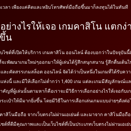
ุกเวลา เพียงแค่คิดและหยิบโทรศัพท์มือถือขึ้นมาก็ลงทุนได้ในทันที
กอย่างไรให้เจอ เกมคาสิโน แตกง
ขึ้น
็บไซต์ที่เปิดให้บริการ เกมคาสิโน ออนไลน์ ต้องบอกว่าในปัจจุบันนี
ที่จะพัฒนาเกมใหม่ๆออกมาให้ผู้เล่นได้รู้สึกสนุกสนาน รู้สึกตื่นเต้
ือกและคัดสรรเกมสล็อต ออนไลน์ จัดได้ว่าเป็นหนึ่งในเกมที่ได้รับคว
 แห่งนี้ และมีให้เลือกไม่ต่ำกว่า 1,400 เกม แต่ละเกมมีสัญลักษณ์แ
ำคัญที่ผู้เล่นนั้นตามหาก็คือเราจะมีวิธีการเลือกอย่างไรให้เจอกับ
ป๋าให้มีมากยิ่งขึ้น โดยมีวิธีในการเลือกเล่นเกมแบบง่ายๆดังต่อไ
คาสิโนมือถือ จากเว็บตรงไม่ผ่านเอเย่นต์ และมาจาก คาสิโนมือถือ ค่
ต์ที่ดีมีคุณภาพและเป็นเว็บไซต์ที่เป็นประเภทเว็บตรงไม่ผ่านเอเย่