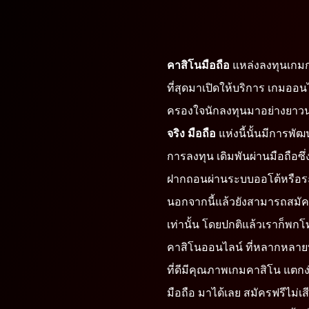
คาสิโนมือถือ
แหล่งลงทุนเกมกา
ที่สุดมาเปิดให้บริการ เกมออน
ครองใจนักลงทุนมาอย่างยาวนาน 
จริง มือถือ
แห่งนี้นั้นมีการพ
การลงทุน เดิมพันผ่านมือถือซ
ฝากถอนผ่านระบบออโต้หรือระบ
นอกจากนี้แล้วยังสามารถสมัคร
เท่านั้น โดยปกติแล้วเราก็พกโ
คาสิโนออนไลน์ ที่หลากหลายทำ
ที่ดีมีคุณภาพเกมคาสิโน แตก
มือถือ มาได้เลย สมัครฟรีไม่เส