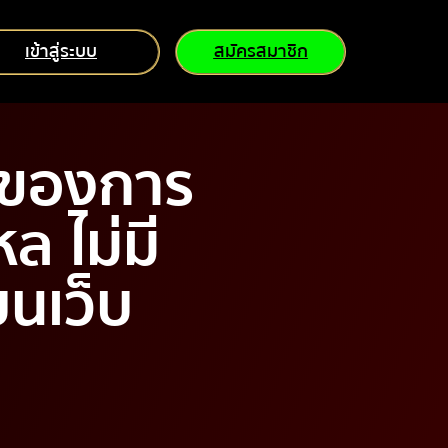
เข้าสู่ระบบ
สมัครสมาชิก
ม่ของการ
ล ไม่มี
นเว็บ