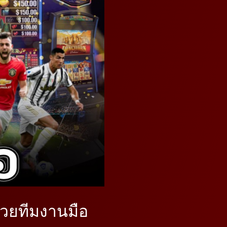
้วยทีมงานมือ