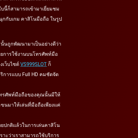
บนี้ก็สามารถเข้ามาเยี่ยมชม
นุกกับเกม คาสิโนมือถือ ในรูป
้นถูกพัฒนามาเป็นอย่างดีว่า
ดยการใช้งานบนโทรศัพท์มือ
างเว็บไซต์
VS999SLOT
ก็
ริการแบบ Full HD คมชัดจัด
ทรศัพท์มือถือของคุณนั้นมีให้
นมาให้เล่นที่มือถือเพียงแค่
ี โดยปกติแล้วในการเล่นคาสิโน
 เพราะว่าเราสามารถใช้บริการ