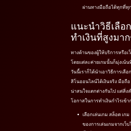
ผ่านทางมือถือได้ทุกที่ท
แนะนำวิธีเลือ
ทำเงินที่สูงมาก
ทางด้านของผู้ให้บริการหรือเว
โดยแต่ละค่ายเกมนั้นก็มุ่งเน้น
วันนี้เราก็ได้นำเอาวิธีการเล
สิโนออนไลน์ได้เงินจริง มือถือ
น่าสนใจแตกต่างกันไป แต่สิ่งส
โอกาสในการทำเงินกำไรเข้ากระเ
เลือกเล่นเกม สล็อต เกม 
ของการเล่นเกมจากเว็บไซ