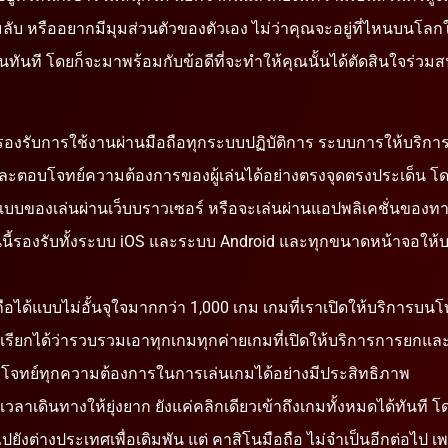
ับ หรืออยากมีมุมส่วนตัวของตัวเอง ไม่ว่าคุณจะอยู่ที่ไหนบนโลกใ
นทันที โดยก็จะมาพร้อมกับข้อดีที่จะทำให้คุณนั้นได้ตัดสินใจร่วมส
งรับการใช้งานผ่านมือถือทุกระบบปฏิบัติการ ระบบการให้บริการนั
ละตอบโจทย์ความต้องการของผู้เล่นได้อย่างตรงจุดตรงประเด็น โ
นรูปแบบของเล่นผ่านเว็บบราวเซอร์ หรือจะเล่นผ่านแอปพลิเคชั่นของท
นนี้รองรับทั้งระบบ iOS และระบบ Android และทุกขนาดหน้าจอให้บ
ือได้แบบไม่อั้นจุใจมากกว่า 1,000 เกม เกมที่เราเปิดให้บริการบนโ
รียกได้ว่ารวบรวมเอาทุกเกมทุกค่ายเกมที่เปิดให้บริการการยกและข
็ตอบโจทย์ทุกความต้องการในการเล่นเกมได้อย่างมีประสิทธิภาพ
ยเวลาเดินทางให้ยุ่งยาก ยังแค่คลิกเดียวเข้าถึงเกมทั้งหมดได้ทันท
ไปยังต่างประเทศเพื่อเดิมพัน แต่ คาสิโนมือถือ ไม่จำเป็นอีกต่อไป