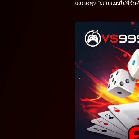
และลงทุนกับเกมแบบไม่มีขั้นต่