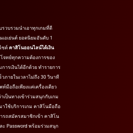
ับรวบรวมนำเอาทุกเกมที่ดี
นเอเย่นต์ ยอดนิยมอันดับ 1
บไซต์
คาสิโนออนไลน์ได้เงิน
อบโจทย์ทุกความต้องการของ
มการเงินได้อีกด้วย ทำรายการ
วภายในเวลาไม่ถึง 30 วินาที
ท์มือถือเพียงแค่เครื่องเดียว
ว่าเป็นทางเข้าร่วมสนุกกับเกม
มาใช้บริการเกม คาสิโนมือถือ
ารถสมัครสมาชิกเข้า คาสิโน
me และ Password พร้อมร่วมสนุก