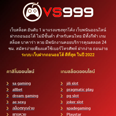
เว็บสล็อต อันดับ 1 มาแรงแซงทุกโค้ง
เว็บพนันออนไลน์
ฝากถอนออโต้ ไม่มีขั้นต่ำ สำหรับคนไทย มีทั้งกีฬา เกม
สล็อต บาคาร่า หวย มีพนักงานคอยบริการคุณตลอด 24
ชม. สมัครง่ายเพียงแค่ใช้เบอร์โทรศัพท์ ฝากง่าย ถอนง่าย
ระบบ เว็บฝากถอนออโต้ ดีที่สุด ในปี 2022
คาสิโนออนไลน์
เกมสล็อตออนไลน์
sa gaming
jili slot
allbet
pragmatic play
dream gaming
pg slot
ae sexy
joker slot
สล็อตทุกค่าย
spadegaming
แทงหวย
Playstar