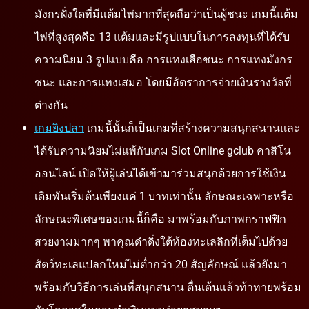
มังกรฝั่งใดที่มีแต้มไพ่มากที่สุดถือว่าเป็นผู้ชนะ เกมนี้แต้ม
ไพ่ที่สูงสุดคือ 13 แต้มและมีรูปแบบในการลงทุนที่ได้รับ
ความนิยม 3 รูปแบบคือ การแทงเสือชนะ การแทงมังกร
ชนะ และการแทงเสมอ โดยมีอัตราการจ่ายเงินรางวัลที่
ต่างกัน
เกมยิงปลา
เกมนี้นั้นก็เป็นเกมที่สร้างความสนุกสนานและ
ได้รับความนิยมไม่แพ้กับเกม Slot Online gclub คาสิโน
ออนไลน์ เปิดให้ผู้เล่นได้เข้ามาร่วมสนุกด้วยการใช้เงิน
เดิมพันเริ่มต้นเพียงแค่ 1 บาทเท่านั้น ลักษณะเฉพาะหรือ
ลักษณะพิเศษของเกมนี้ก็คือ มาพร้อมกับภาพกราฟฟิก
สวยงามมากๆ พาคุณดำดิ่งใต้ท้องทะเลลึกที่เต็มไปด้วย
สัตว์ทะเลแปลกใหม่ไม่ต่ำกว่า 20 สัญลักษณ์ แล้วยังมา
พร้อมกับวิธีการเล่นที่สนุกสนาน ตื่นเต้นแล้วท้าทายพร้อม