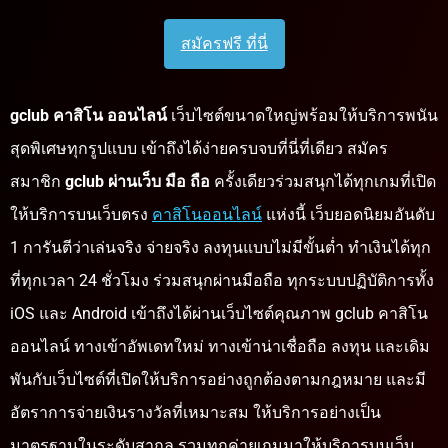
สมัครฟรี ที่นี่
gclub คาสิโน ออนไลน์
เว็บไซต์ขนาดใหญ่พร้อมให้บริการพนัน
สุดพิเศษทุกรูปแบบ เข้าถึงได้ง่ายครบจบที่นี่ที่เดียว สมัคร
สมาชิก
gclub ผ่านเว็บ มือ ถือ
ครั้งเดียวร่วมสนุกได้ทุกเกมที่เปิด
ให้บริการบนเว็บตรง
คาสิโนออนไลน์
แห่งนี้ เว็บยอดนิยมอันดับ
1 การันตีว่าเล่นจริง จ่ายจริง ลงทุนแบบไม่มีขั้นต่ำ ทำเงินได้ทุก
ที่ทุกเวลา 24 ชั่วโมง ร่วมสนุกผ่านมือถือ ทุกระบบปฏิบัติการทั้ง
iOS และ Android เข้าถึงได้ผ่านเว็บไซต์คุณภาพ gclub คาสิโน
ออนไลน์ ทางเข้าอัพเดทใหม่ ทางเข้าน่าเชื่อถือ ลงทุน และเดิม
พันกับเว็บไซต์ที่เปิดให้บริการอย่างถูกต้องตามกฎหมาย และมี
อัตราการจ่ายเงินรางวัลที่เหมาะสม ให้บริการอย่างเป็น
มาตรฐานในระดับสากล รวมทุกค่ายเกมมาให้บริการบนเว็บ