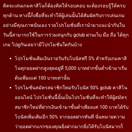
คิดจะเล่นเกมคาสิโนก็ต้องคิดให้รอบคอบ จะต้องรอบรู้ให้ครบ
ทุกด้าน ทางนี้ก็เพื่อที่จะทำให้ผู้เล่นนั้นได้สัมผัสกับการเล่นเกม
อย่างมีคุณภาพนั่นเอง รวยโปรโมชั่นที่เรานำมาแนะนำกันใน
วันนี้สามารถใช้ในการร่วมสนุกกับ gclub ผ่านเว็บ มือ ถือ ได้ทุก
เกม ไปดูกันเลยว่ามีโปรโมชั่นใดกันบ้าง
โปรโมชั่นเติมเงินรายวันรับโบนัสฟรี 5% สำหรับเกมคาสิ
โนทุกยอดฝากสูงสุดอยู่ที่ 5,000 บาทฝากขั้นต่ำเข้ามาเริ่ม
ต้นเพียงแค่ 100 บาทเท่านั้น
โปรโมชั่นสมัครสมาชิกใหม่รับโบนัส 50% gclub คาสิโน
ออนไลน์ โปรโมชั่นนี้นั้นเป็นโปรโมชั่นที่จะทำให้ผู้สมัคร
สมาชิกใหม่ที่ฝากเงินเข้ามาขั้นต่ำเพียงแค่ 100 บาทได้รับ
โบนัสเพิ่มเติมอีก 50% จากยอดฝากทันที นั่นหมายความ
ว่ายอดฝากแรกของคุณยิ่งฝากมากยิ่งได้รับโบนัสมากก็