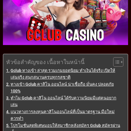
หัวข้อสำคัญของ เนื้อหาในหน้านี้
Gclub ทางเข้า ล่าสุด รวมเกมยอดนิยม ทำเงินได้จริง เปิดให้
เล่นจริง สนุกสนานครบทุกรสชาติ
ทางเข้า Gclub คาสิโน ออนไลน์ น่าเชื่อถือ มั่นคง ปลอดภัย
100%
ทำไม Gclub คาสิโน ออนไลน์ ได้รับความนิยมมีแต่คนอยาก
เล่น
แนวทางการลงทุนคาสิโนออนไลน์ที่เป็นมาตรฐาน มือใหม่
ควรทำ
โปรโมชั่นสุดพิเศษมอบให้สมาชิกหลังสมัคร Gclub สมัครผ่าน