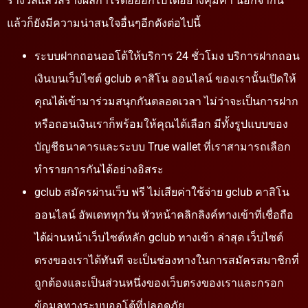
รางวัลแล้วสร้างผลกำไรต่อออกไปได้อย่างคุ้มค่า นอกจากนี้
แล้วก็ยังมีความน่าสนใจอื่นๆอีกดังต่อไปนี้
ระบบฝากถอนออโต้ให้บริการ 24 ชั่วโมง บริการฝากถอน
เงินบนเว็บไซต์ gclub คาสิโน ออนไลน์ ของเรานั้นเปิดให้
คุณได้เข้ามาร่วมสนุกกันตลอดเวลา ไม่ว่าจะเป็นการฝาก
หรือถอนเงินเราก็พร้อมให้คุณได้เลือก มีทั้งรูปแบบของ
บัญชีธนาคารและระบบ True wallet ที่เราสามารถเลือก
ทำรายการกันได้อย่างอิสระ
gclub สมัครผ่านเว็บ ฟรี ไม่เสียค่าใช้จ่าย gclub คาสิโน
ออนไลน์ อัพเดททุกวัน หัวหน้าคลิกลิงค์ทางเข้าที่เชื่อถือ
ได้ผ่านหน้าเว็บไซต์หลัก gclub ทางเข้า ล่าสุด เว็บไซต์
ตรงของเราได้ทันที จะเป็นช่องทางในการสมัครสมาชิกที่
ถูกต้องและเป็นส่วนหนึ่งของเว็บตรงของเราและกรอก
ข้อมูลทางระบบออโต้ที่ปลอดภัย