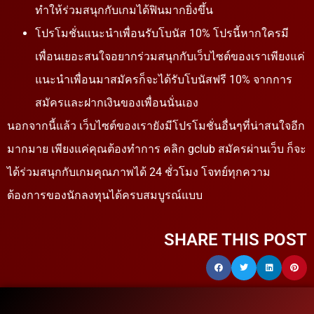
ทำให้ร่วมสนุกกับเกมได้ฟินมากยิ่งขึ้น
โปรโมชั่นแนะนำเพื่อนรับโบนัส 10% โปรนี้หากใครมี
เพื่อนเยอะสนใจอยากร่วมสนุกกับเว็บไซต์ของเราเพียงแค่
แนะนำเพื่อนมาสมัครก็จะได้รับโบนัสฟรี 10% จากการ
สมัครและฝากเงินของเพื่อนนั่นเอง
นอกจากนี้แล้ว เว็บไซต์ของเรายังมีโปรโมชั่นอื่นๆที่น่าสนใจอีก
มากมาย เพียงแค่คุณต้องทำการ คลิก gclub สมัครผ่านเว็บ ก็จะ
ได้ร่วมสนุกกับเกมคุณภาพได้ 24 ชั่วโมง โจทย์ทุกความ
ต้องการของนักลงทุนได้ครบสมบูรณ์แบบ
SHARE THIS POST