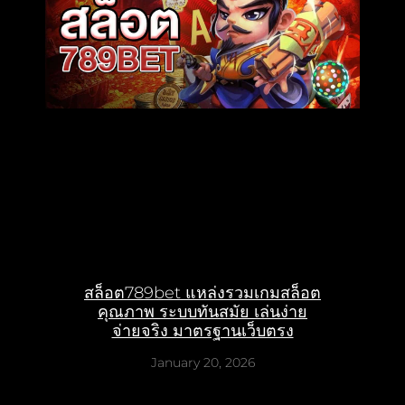
สล็อต789bet แหล่งรวมเกมสล็อต
คุณภาพ ระบบทันสมัย เล่นง่าย
จ่ายจริง มาตรฐานเว็บตรง
January 20, 2026