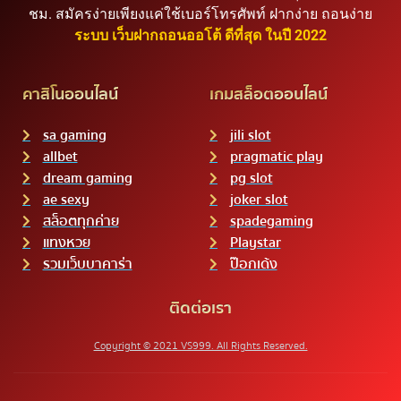
ชม. สมัครง่ายเพียงแค่ใช้เบอร์โทรศัพท์ ฝากง่าย ถอนง่าย
ระบบ เว็บฝากถอนออโต้ ดีที่สุด ในปี 2022
คาสิโนออนไลน์
เกมสล็อตออนไลน์
sa gaming
jili slot
allbet
pragmatic play
dream gaming
pg slot
ae sexy
joker slot
สล็อตทุกค่าย
spadegaming
แทงหวย
Playstar
รวมเว็บบาคาร่า
ป๊อกเด้ง
ติดต่อเรา
Copyright © 2021 VS999. All Rights Reserved.