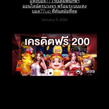
แทงบอล77 เว็บเดิมพันกีฬา
ออนไลน์ครบวงจร พร้อมระบบแทง
บอล77up ที่ทันสมัยที่สุด
January 9, 2026