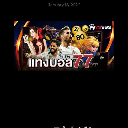
January 16, 2026