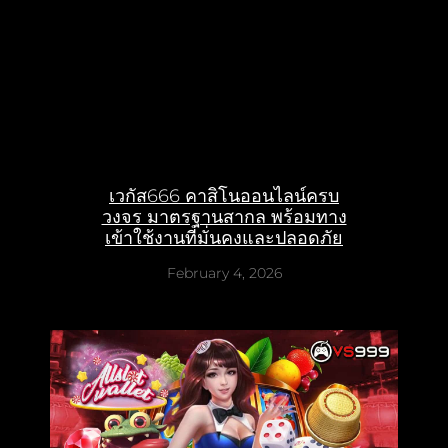
เวกัส666 คาสิโนออนไลน์ครบ
วงจร มาตรฐานสากล พร้อมทาง
เข้าใช้งานที่มั่นคงและปลอดภัย
February 4, 2026