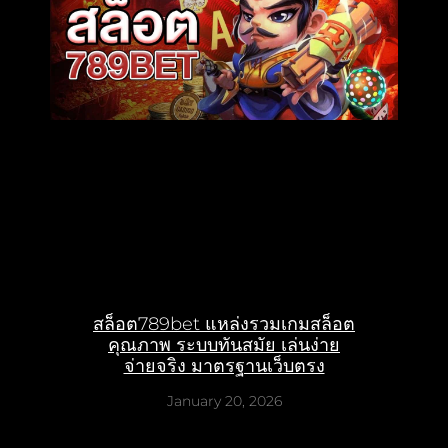
สล็อต789bet แหล่งรวมเกมสล็อต
คุณภาพ ระบบทันสมัย เล่นง่าย
จ่ายจริง มาตรฐานเว็บตรง
January 20, 2026