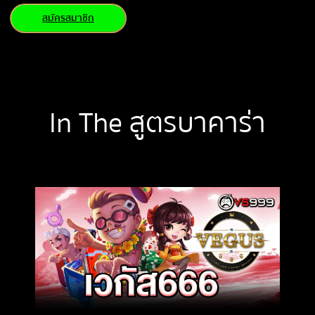
สมัครสมาชิก
In The สูตรบาคาร่า