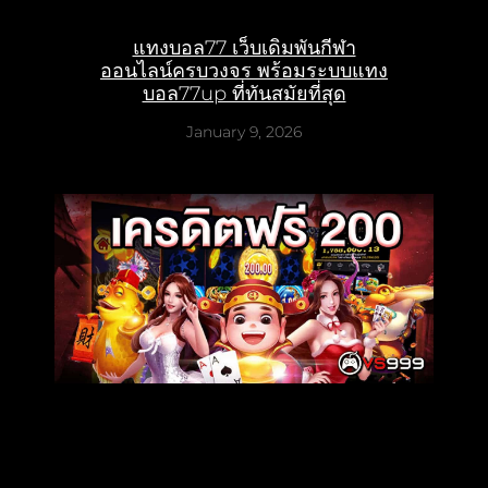
แทงบอล77 เว็บเดิมพันกีฬา
ออนไลน์ครบวงจร พร้อมระบบแทง
บอล77up ที่ทันสมัยที่สุด
January 9, 2026