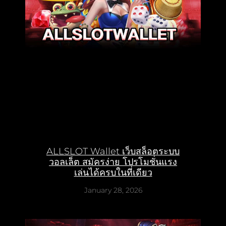
ALLSLOT Wallet เว็บสล็อตระบบ
วอลเล็ต สมัครง่าย โปรโมชั่นแรง
เล่นได้ครบในที่เดียว
January 28, 2026