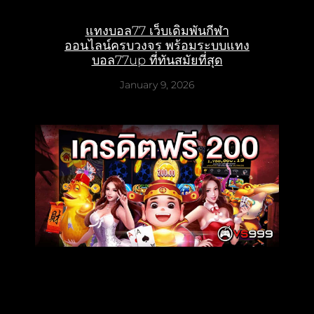
แทงบอล77 เว็บเดิมพันกีฬา
ออนไลน์ครบวงจร พร้อมระบบแทง
บอล77up ที่ทันสมัยที่สุด
January 9, 2026