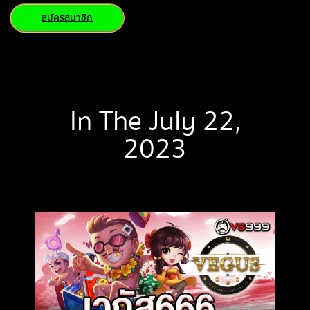
สมัครสมาชิก
In The July 22,
2023