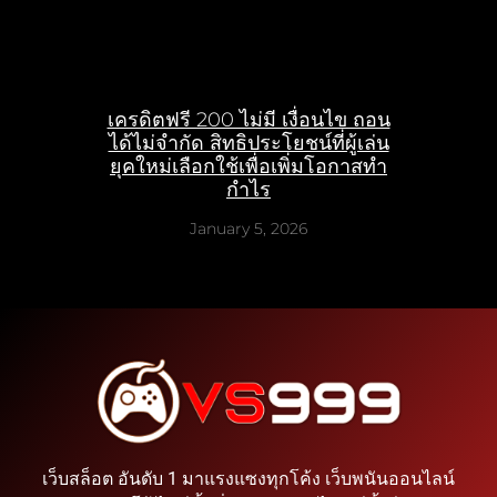
เครดิตฟรี 200 ไม่มี เงื่อนไข ถอน
ได้ไม่จำกัด สิทธิประโยชน์ที่ผู้เล่น
ยุคใหม่เลือกใช้เพื่อเพิ่มโอกาสทำ
กำไร
January 5, 2026
เว็บสล็อต อันดับ 1 มาแรงแซงทุกโค้ง
เว็บพนันออนไลน์