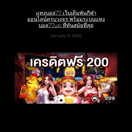
แทงบอล77 เว็บเดิมพันกีฬา
ออนไลน์ครบวงจร พร้อมระบบแทง
บอล77up ที่ทันสมัยที่สุด
January 9, 2026