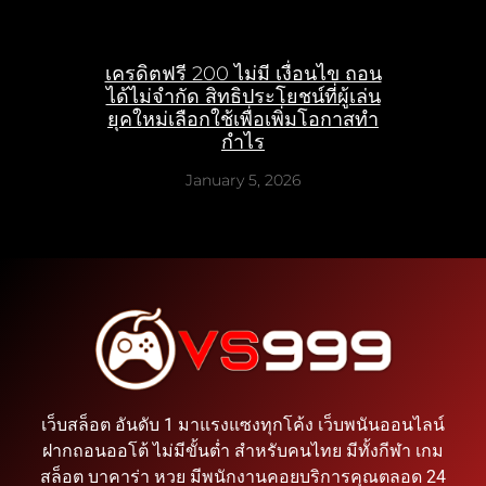
เครดิตฟรี 200 ไม่มี เงื่อนไข ถอน
ได้ไม่จำกัด สิทธิประโยชน์ที่ผู้เล่น
ยุคใหม่เลือกใช้เพื่อเพิ่มโอกาสทำ
กำไร
January 5, 2026
เว็บสล็อต อันดับ 1 มาแรงแซงทุกโค้ง
เว็บพนันออนไลน์
ฝากถอนออโต้ ไม่มีขั้นต่ำ สำหรับคนไทย มีทั้งกีฬา เกม
สล็อต บาคาร่า หวย มีพนักงานคอยบริการคุณตลอด 24