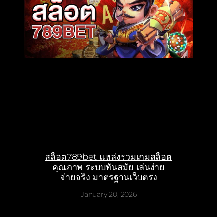
สล็อต789bet แหล่งรวมเกมสล็อต
คุณภาพ ระบบทันสมัย เล่นง่าย
จ่ายจริง มาตรฐานเว็บตรง
January 20, 2026