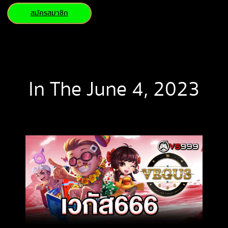
สมัครสมาชิก
In The June 4, 2023