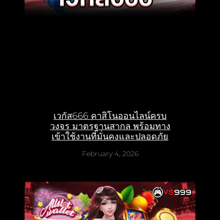
เวกัส666 คาสิโนออนไลน์ครบ
วงจร มาตรฐานสากล พร้อมทาง
เข้าใช้งานที่มั่นคงและปลอดภัย
February 4, 2026