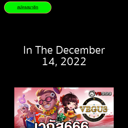
สมัครสมาชิก
In The December
14, 2022