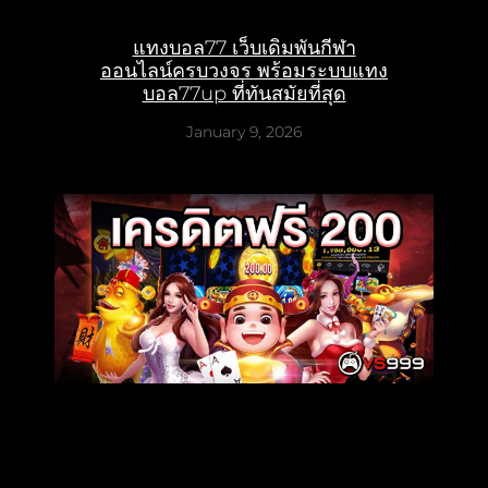
แทงบอล77 เว็บเดิมพันกีฬา
ออนไลน์ครบวงจร พร้อมระบบแทง
บอล77up ที่ทันสมัยที่สุด
January 9, 2026