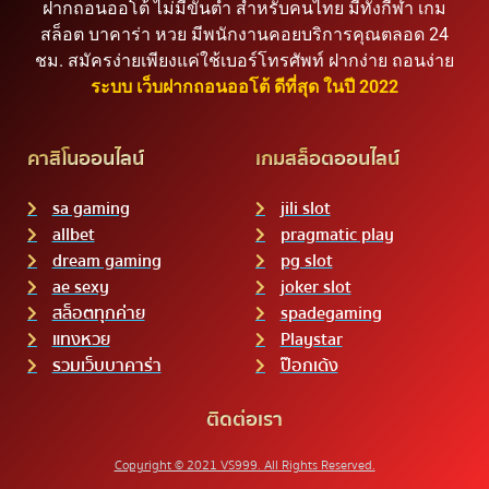
ฝากถอนออโต้ ไม่มีขั้นต่ำ สำหรับคนไทย มีทั้งกีฬา เกม
สล็อต บาคาร่า หวย มีพนักงานคอยบริการคุณตลอด 24
ชม. สมัครง่ายเพียงแค่ใช้เบอร์โทรศัพท์ ฝากง่าย ถอนง่าย
ระบบ เว็บฝากถอนออโต้ ดีที่สุด ในปี 2022
คาสิโนออนไลน์
เกมสล็อตออนไลน์
sa gaming
jili slot
allbet
pragmatic play
dream gaming
pg slot
ae sexy
joker slot
สล็อตทุกค่าย
spadegaming
แทงหวย
Playstar
รวมเว็บบาคาร่า
ป๊อกเด้ง
ติดต่อเรา
Copyright © 2021 VS999. All Rights Reserved.