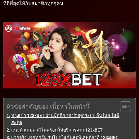
ที่ดีที่สุดให้กับสมาชิกทุกๆคน
หัวข้อสำคัญของ เนื้อหาในหน้านี้
ทางเข้า 123xBET ผ่านมือถือ รองรับทุกระบบ ลื่นไหล ไม่มี
สะดุด
แนะนำเกมคาสิโนพร้อมให้บริการจาก 123xBET
แจกจริง แจกทุกวัน รับโปรโมชั่นสุดพิเศษต้องที่ 123xBET