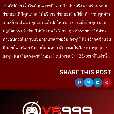
ตามไปด้วย เว็บไซต์คุณภาพดี เล่นจริง จ่ายจริง มาพร้อมระบบ
ฝากถอนที่มีคุณภาพ ให้บริการ ฝากถอนไม่มีขั้นต่ำ รวมทุกค่าย
เกมสล็อตชั้นนำ ทุกแบรนด์ เปิดให้บริการผ่านมือถือทุกระบบ
ปฏิบัติการ เล่นง่าย ไม่มีสะดุด ไม่มีกระตุก ทำรายการได้ผ่าน
ทางอุปกรณ์ทุกรูปแบบ ทุกแพลตฟอร์ม ลงทุนได้ไม่จำกัดจำนวน
มีน้อยก็เล่นน้อย มีมากก็เล่นมาก มีความเป็นอิสระในทุกๆการ
ลงทุน คือ เว็บตรงคาสิโนออนไลน์ ทางเข้า 123xbet ที่นี่เท่านั้น
SHARE THIS POST