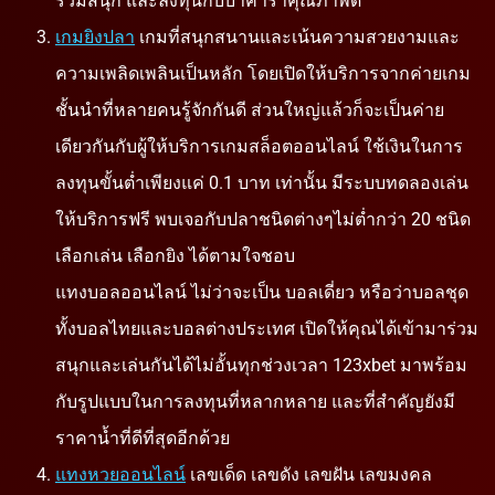
ร่วมสนุก และลงทุนกับบาคาร่าคุณภาพดี
เกมยิงปลา
เกมที่สนุกสนานและเน้นความสวยงามและ
ความเพลิดเพลินเป็นหลัก โดยเปิดให้บริการจากค่ายเกม
ชั้นนำที่หลายคนรู้จักกันดี ส่วนใหญ่แล้วก็จะเป็นค่าย
เดียวกันกับผู้ให้บริการเกมสล็อตออนไลน์ ใช้เงินในการ
ลงทุนขั้นต่ำเพียงแค่ 0.1 บาท เท่านั้น มีระบบทดลองเล่น
ให้บริการฟรี พบเจอกับปลาชนิดต่างๆไม่ต่ำกว่า 20 ชนิด
เลือกเล่น เลือกยิง ได้ตามใจชอบ
แทงบอลออนไลน์ ไม่ว่าจะเป็น บอลเดี่ยว หรือว่าบอลชุด
ทั้งบอลไทยและบอลต่างประเทศ เปิดให้คุณได้เข้ามาร่วม
สนุกและเล่นกันได้ไม่อั้นทุกช่วงเวลา 123xbet มาพร้อม
กับรูปแบบในการลงทุนที่หลากหลาย และที่สำคัญยังมี
ราคาน้ำที่ดีที่สุดอีกด้วย
แทงหวยออนไลน์
เลขเด็ด เลขดัง เลขฝัน เลขมงคล