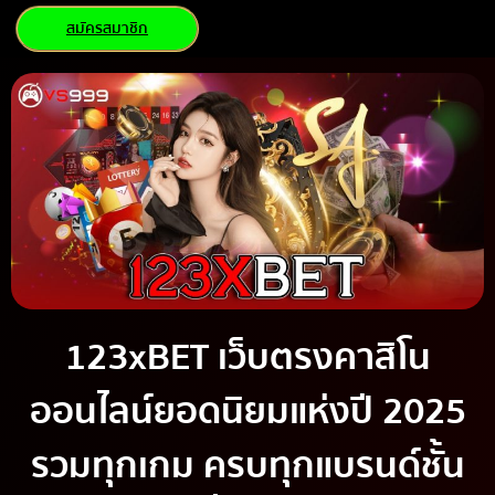
สมัครสมาชิก
123xBET เว็บตรงคาสิโน
ออนไลน์ยอดนิยมแห่งปี 2025
รวมทุกเกม ครบทุกแบรนด์ชั้น