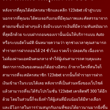
หลังจากที่คุณได้สมัครสมาชิกและคลิก 123xbet เข้าสู่ระบบ
นอกจากที่คุณจะได้พบเจอกับเกมที่มีคุณภาพและคัดสรรมาจาก
ค่ายเกมชั้นนำต่างๆแล้ว ยังมีระบบการเงินที่มีความทันสมัยมาก
ที่สุดอีกด้วย ระบบฝากถอนของเรานั้นเน้นให้บริการแบบ Auto
หรือระบบอัตโนมัติ นั่นหมายความว่า ทุกช่วงเวลาคุณสามารถ
ทำรายการฝากถอนได้ 24 ชั่วโมง รวดเร็ว ปลอดภัย เนื่องจาก
ไม่ต้องผ่านแอดมินคนกลาง ทำให้ผู้เล่นสามารถควบคุมและ
จัดการการเงินของตนเองได้อย่างอิสระ ถ้าหากใครที่สนใจก็
สามารถที่จะสมัครสมาชิก 123xbet จากนั้นก็ทำรายการฝาก
เงินเข้ามาในระบบได้เลย หลังจากที่เป็นส่วนหนึ่งของเว็บไซต์
แล้วสามารถที่จะได้รับโปรโมชั่น 123xbet เครดิตฟรี 300 ได้อีก
ด้วย โดยในส่วนนี้ก็จะยิ่งทำให้ผู้เล่นที่มีงบน้อยได้มีทางเลือก
และมีโอกาสในการร่วมสนุกกับเกมที่ชอบได้ยาวนานมากยิ่งขึ้น