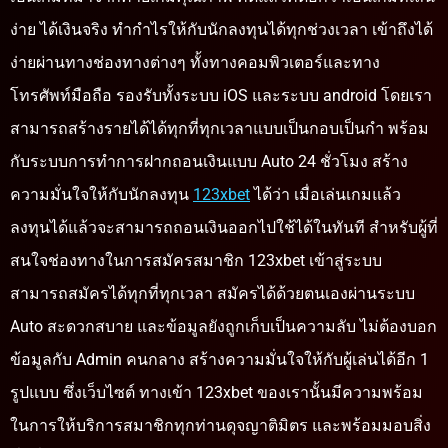
ง่าย ได้เงินจริง ทำกำไรให้กับนักลงทุนได้ทุกช่วงเวลา เข้าถึงได้
ง่ายผ่านทางช่องทางต่างๆ ทั้งทางคอมพิวเตอร์และทาง
โทรศัพท์มือถือ รองรับทั้งระบบ iOS และระบบ android โดยเรา
สามารถสร้างรายได้ได้ทุกที่ทุกเวลาแบบเป็นกอบเป็นกำ พร้อม
กับระบบการทำการฝากถอนเงินแบบ Auto 24 ชั่วโมง สร้าง
ความมั่นใจให้กับนักลงทุน
123xbet
ได้ว่า เมื่อเล่นเกมแล้ว
ลงทุนได้แล้วจะสามารถถอนเงินออกไปใช้ได้ในทันที สำหรับผู้ที่
สนใจช่องทางในการสมัครสมาชิก 123xbet เข้าสู่ระบบ
สามารถสมัครได้ทุกที่ทุกเวลา สมัครได้ด้วยตนเองผ่านระบบ
Auto สะดวกสบาย และข้อมูลยังถูกเก็บเป็นความลับ ไม่ต้องบอก
ข้อมูลกับ Admin คนกลาง สร้างความมั่นใจให้กับผู้เล่นได้อีก 1
รูปแบบ ซึ่งเว็บไซต์ ทางเข้า 123xbet ของเรานั้นมีความพร้อม
ในการให้บริการสมาชิกทุกท่านดุจญาติมิตร และพร้อมมอบสิ่ง