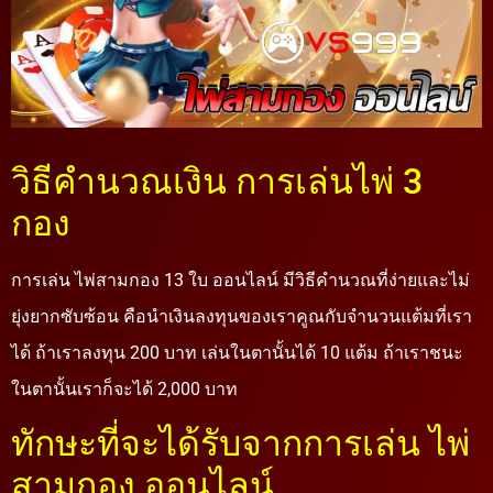
วิธีคำนวณเงิน การเล่นไพ่​ 3
กอง
การเล่น ไพ่สามกอง 13 ใบ ออนไลน์​ มีวิธีคำนวณที่ง่ายและไม่
ยุ่งยากซับซ้อน​ คือนำเงินลงทุนของเราคูณกับจำนวนแต้มที่เรา
ได้ ถ้าเราลงทุน​ 200​ บาท​ เล่นในตานั้นได้​ 10​ แต้ม​ ถ้าเราชนะ
ในตานั้นเราก็จะได้ 2,000 บาท​
ทักษะที่จะได้รับจากการเล่น​ ​ไพ่
สามกอง ออนไลน์