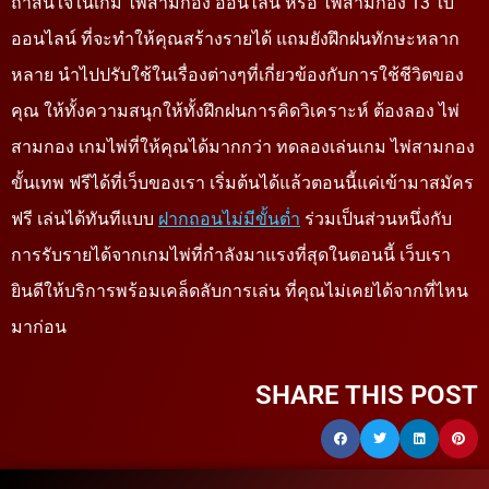
ถ้าสนใจในเกม ไพ่สามกอง ออนไลน์ หรือ ไพ่สามกอง 13 ใบ
ออนไลน์ ที่จะทำให้คุณสร้างรายได้ แถมยังฝึกฝนทักษะหลาก
หลาย นำไปปรับใช้ในเรื่องต่างๆที่เกี่ยวข้องกับการใช้ชีวิตของ
คุณ ให้ทั้งความสนุกให้ทั้งฝึกฝนการคิดวิเคราะห์ ต้องลอง​ ไพ่
สามกอง เกมไพ่ที่ให้คุณได้มากกว่า ทดลองเล่นเกม ไพ่สามกอง
ขั้นเทพ ฟรีได้ที่เว็บของเรา เริ่มต้นได้แล้วตอนนี้แค่เข้ามาสมัคร
ฟรี เล่นได้ทันทีแบบ
ฝากถอนไม่มีขั้นต่ำ
​ ร่วมเป็นส่วนหนึ่งกับ
การรับรายได้จากเกมไพ่ที่กำลังมาแรงที่สุดในตอนนี้ เว็บเรา
ยินดีให้บริการพร้อมเคล็ดลับการเล่น ที่คุณไม่เคยได้จากที่ไหน
มาก่อน
SHARE THIS POST