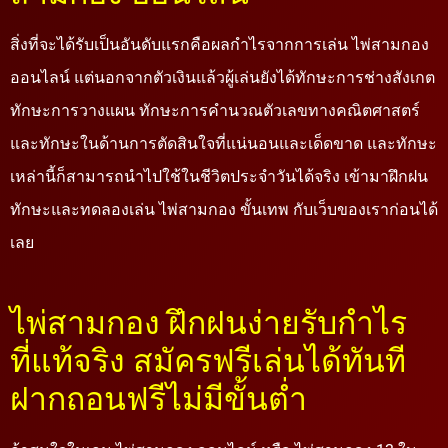
สิ่งที่จะได้รับเป็นอันดับแรกคือผลกำไรจากการเล่น ไพ่สามกอง
ออนไลน์ แต่นอกจากตัวเงินแล้วผู้เล่นยังได้ทักษะการช่างสังเกต
ทักษะการวางแผน ทักษะการคำนวณตัวเลขทางคณิตศาสตร์
และทักษะในด้านการตัดสินใจที่แน่นอนและเด็ดขาด และทักษะ
เหล่านี้ก็สามารถนำไปใช้ในชีวิตประจำวันได้จริง เข้ามาฝึกฝน
ทักษะและทดลองเล่น​ ไพ่สามกอง ขั้นเทพ​ กับเว็บของเราก่อนได้
เลย
ไพ่สามกอง ฝึกฝนง่ายรับกำไร
ที่แท้จริง สมัครฟรีเล่นได้ทันที
ฝากถอนฟรีไม่มีขั้นต่ำ