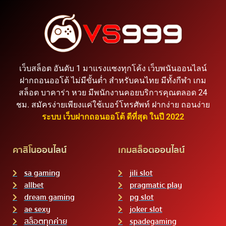
เว็บสล็อต อันดับ 1 มาแรงแซงทุกโค้ง
เว็บพนันออนไลน์
ฝากถอนออโต้ ไม่มีขั้นต่ำ สำหรับคนไทย มีทั้งกีฬา เกม
สล็อต บาคาร่า หวย มีพนักงานคอยบริการคุณตลอด 24
ชม. สมัครง่ายเพียงแค่ใช้เบอร์โทรศัพท์ ฝากง่าย ถอนง่าย
ระบบ เว็บฝากถอนออโต้ ดีที่สุด ในปี 2022
คาสิโนออนไลน์
เกมสล็อตออนไลน์
sa gaming
jili slot
allbet
pragmatic play
dream gaming
pg slot
ae sexy
joker slot
สล็อตทุกค่าย
spadegaming