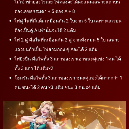
ไม่เข้าข่ายอะไรเลย ไพ่ตองจะได้คะแนนเฉพาะแถวบน
ตองเลขธรรมดา + 5 ตอง A + 8
ไพ่คู่​ ไพ่ที่มีแต้มเหมือนกัน 2 ใบจาก 5 ใบ เฉพาะแถวบน
ต้องเป็นคู่ A เท่านั้นจะได้ 2 แต้ม
ไพ่​ 2 คู่ คือไพ่ที่เหมือนกัน 2 คู่ จากทั้งหมด 5 ใบ เฉพาะ
แถวบนถ้าเป็น​ ไพ่สามกอง​ คู่ Aจะได้ 2 แต้ม
ไพ่ยิงปืน​ คือไพ่ทั้ง 3 แถวของเราเอาชนะคู่แข่ง 1คน​ ได้
ทั้ง 3 แถว ได้แต้มx2
โฮมรัน​ คือไพ่ทั้ง 3 แถวของเรา ชนะคู่แข่งได้มากกว่า 1
คน ชนะได้ 2 คน​ x3 แต้ม​ ชนะ 3 คน​ x4 แต้ม