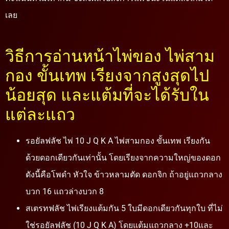
เลย
วิธีการอ่านหน้าไพ่ของ​ ไพ่สาม
กอง​ ขั้นเทพ​ เรียงจากสูงสุดไป
น้อยสุด และแต้มที่จะได้รับใน
แต่ละแถว
รอยัลฟลัช​ ไพ่​ 10 J Q K A ไพ่สามกอง ขั้นเทพ​ เรียงกัน
ด้วยดอกเดียวกันเท่านั้น โดยเรียงจากความใหญ่ของดอก
ดังนี้คือโพดำ หัวใจ ข้าวหลามตัด ดอกจิก​ ถ้าอยู่แถวกลาง
บวก 16 แถวล่างบวก 8
สเตรทฟลัช ไพ่เรียงแต้มกัน 5 ใบมีดอกเดียวกัน​ทุกใบ​ ที่ไม่
ใช่รอยัลฟลัช​ (10 J Q K A) โดยแต้มแถวกลาง +10และ