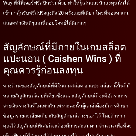
Way ที่มีฟีเจอร์ฟรีสปินร่วมด้วย ทำให้ผู้เล่นและนักลงทุนนั้นได้
เข้ามาลุ้นรับฟรีสปริงสูงถึง 20 ครั้งเลยทีเดียว ใครที่มองหาเกม
สล็อตทำเงินดีๆเกมนี้ตอบโจทย์ได้ดีมากๆ
สัญลักษณ์ที่มีภายในเกมสล็อต
แปะนอน ( Caishen Wins ) ที่
คุณควรรู้ก่อนลงทุน
ทางด้านของสัญลักษณ์ที่มีในเกมสล็อต อาแปะ สล็อต นี้นั้นก็มี
หลายสัญลักษณ์เลยทีเดียวซึ่งแต่ละสัญลักษณ์ก็จะมีอัตราการ
จ่ายเงินรางวัลที่ไม่เท่ากัน เพราะฉะนั้นผู้เล่นก็ต้องมีการศึกษา
ข้อมูลรายละเอียดเกี่ยวกับสัญลักษณ์ต่างๆเอาไว้ โดยถ้าหาก
คุณได้สัญลักษณ์พิเศษก็จะต้องมีการสะสมตามจำนวน เพื่อที่จะ
เข้าสู่ฟีเจอร์ที่ตัวเกมได้กำหนดเอาไว้ ลองไปดูกันเลยว่า