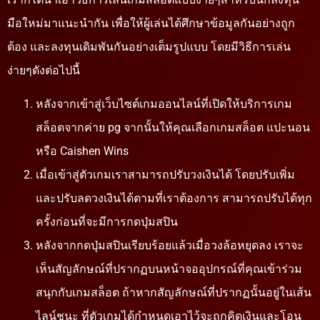
มือใหม่มาแนะนำกัน เพื่อให้ผู้เล่นได้ศึกษาข้อมูลกันอย่างถูก
ต้อง และลงทุนเดิมพันกันอย่างเต็มรูปแบบ โดยมีวิธีการเล่น
ง่ายๆดังต่อไปนี้
หลังจากเข้าสู่เว็บไซต์เกมออนไลน์ที่เปิดให้บริการเกม
สล็อตจากค่าย pg จากนั้นให้คุณเลือกเกมสล็อต แปะนอน
หรือ Caishen Wins
เมื่อเข้าสู่ตัวเกมเราสามารถปรับวงเงินได้ โดยปรับเพิ่ม
และปรับลดวงเงินได้ตามที่เราต้องการ สามารถปรับได้ทุก
ครั้งก่อนที่จะมีการกดปุ่มสปิน
หลังจากกดปุ่มสปินเรียบร้อยแล้วเมื่อวงล้อหยุดลง เราจะ
เห็นสัญลักษณ์ที่ปรากฏบนหน้าจออุปกรณ์ที่คุณเข้าร่วม
สนุกกับเกมสล็อต ถ้าหากสัญลักษณ์ที่ปรากฏนั้นอยู่ในเส้น
ไลน์ชนะ ที่ตัวเกมได้กำหนดเอาไว้จะถูกคิดเงินและโอน