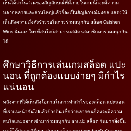
เห็นได้ว่าในส่วนของสัญลักษณ์ที่มีภายในเกมนี้ก็จะมีความ
หลากหลายและส่วนใหญ่แล้วก็จะเป็นสัญลักษณ์มงคล แสดงให้
เห็นถึงความมั่งคั่งร่ำรวยในการร่วมสนุกกับ สล็อต Caishen
Wins นั่นเอง ใครที่สนใจก็สามารถสมัครสมาชิกมาร่วมสนุกกัน
ได้
ศึกษาวิธีการเล่นเกมสล็อต แปะ
นอน ที่ถูกต้องแบบง่ายๆ มีกำไร
แน่นอน
หลังจากที่ได้เห็นถึงโอกาสในการทำกำไรของสล็อต แปะนอน
ที่เราแนะนำกันไปแล้วข้างต้น เชื่อว่าหลายคนก็คงจะมีความ
สนใจและอยากเข้ามาร่วมสนุกกับ อาแปะ สล็อต กันมากยิ่งขึ้น
เราก็ได้นำเอาวิธีการเล่นเกมสล็อตแบบง่ายๆสำหรับนักลงทุน