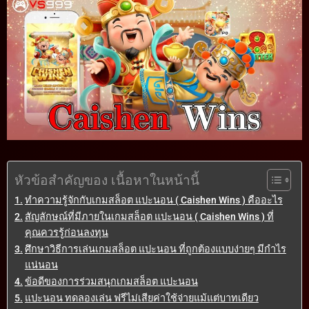
หัวข้อสำคัญของ เนื้อหาในหน้านี้
ทำความรู้จักกับเกมสล็อต แปะนอน ( Caishen Wins ) คืออะไร
สัญลักษณ์ที่มีภายในเกมสล็อต แปะนอน ( Caishen Wins ) ที่
คุณควรรู้ก่อนลงทุน
ศึกษาวิธีการเล่นเกมสล็อต แปะนอน ที่ถูกต้องแบบง่ายๆ มีกำไร
แน่นอน
ข้อดีของการร่วมสนุกเกมสล็อต แปะนอน
แปะนอน ทดลองเล่น ฟรีไม่เสียค่าใช้จ่ายแม้แต่บาทเดียว