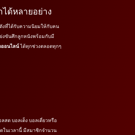
าได้หลายอย่าง
ที่ได้รับความนิยมให้กับคน
งขันศึกลูกหนังพร้อมกับมี
ออนไลน์
ได้ทุกช่วงตลอดทุกๆ
บอลสด บอลเต็ง บอลเดี่ยวหรือ
สุดในเวลานี้ มีสมาชิกจำนวน