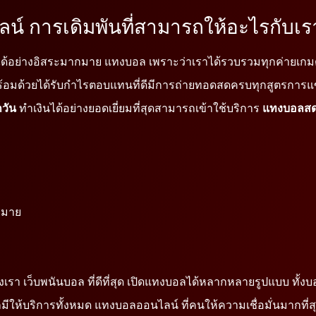
์ การเดิมพันที่สามารถให้อะไรกับเร
อย่างอิสระมากมาย แทงบอล เพราะว่าเราได้รวบรวมทุกค่ายเกมดัง
ร้อมด้วยได้รับกำไรตอบแทนที่ดีมีการถ่ายทอดสดครบทุกสูตรการแข่
วัน
ทำเงินได้อย่างยอดเยี่ยมที่สุดสามารถเข้าใช้บริการ
แทงบอลสด
ากมาย
องเรา เว็บพนันบอล ที่ดีที่สุด เปิดแทงบอลได้หลากหลายรูปแบบ ทั้ง
็มีให้บริการทั้งหมด แทงบอลออนไลน์ ที่คนให้ความเชื่อมั่นมากที่