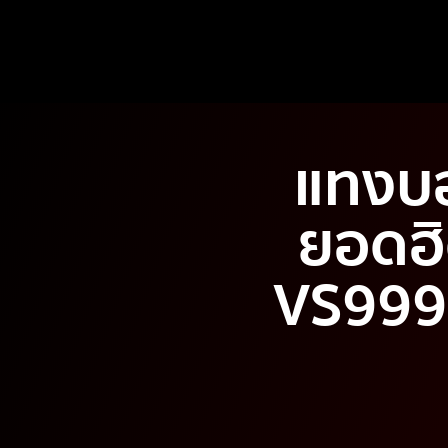
แทงบอ
ยอดฮิ
VS999