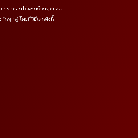
่งสามารถถอนได้ครบถ้วนทุกยอด
ุกคู่ โดยมีวิธีเล่นดังนี้