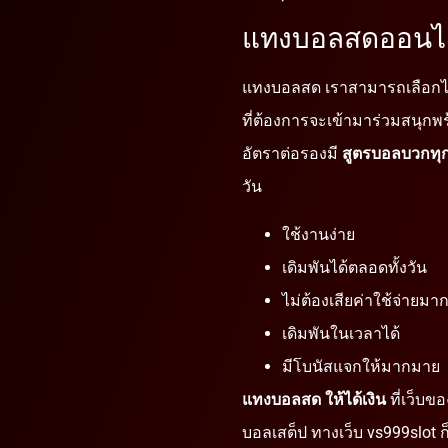
แทงบอลสดออนไลน
แทงบอลสด เราสามารถเลือกได้
ที่ต้องการจะเข้ามาร่วมสนุกพ
อัตราต่อรองมี
สูตรบอลบวกทุก
วัน
ใช้งานง่าย
เดิมพันได้ตลอดทั้งวัน
ไม่ต้องเสียค่าใช้จ่ายม
เดิมพันในเวลาได้
มีโบนัสแจกให้มากมาย
แทงบอลสด ให้ได้เงิน
ที่เว็บข
บอลเสต็ป ทางเว็บ vs999slot ก