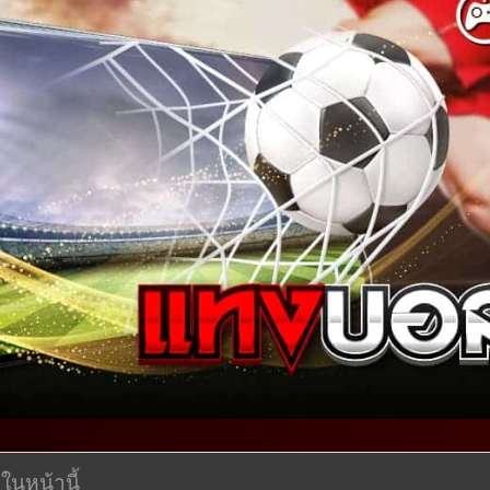
ในหน้านี้