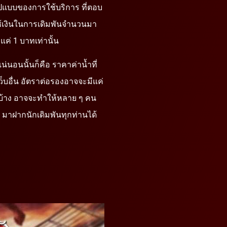
ปแบบของการใช้บริการ ที่ตอบ
ใช้เงินในการเดิมพันจำนวนมา
แค่ 1 บาทเท่านั้น
่นอนนั้นก็คือ ราคาค่าน้ำที่
ว็บอื่น อัตราต่อรองอาจจะมีแค่
 บ้าง อาจจะทำให้หลาย ๆ คน
 มาฝากนักเดิมพันทุกท่านได้