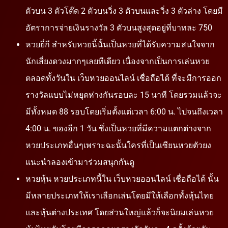
ตัวบน 3 ตัวโต๊ด 2 ตัวบนวิ่ง 3 ตัวบนและวิ่ง 3 ตัวล่าง โดยมี
อัตราการจ่ายเงินรางวัล 3 ตัวบนสูงสุดอยู่ที่บาทละ 750
หวยยี่กี สำหรับหวยนี้นั้นเป็นหวยที่ได้รับความสนใจจาก
นักเสี่ยงดวงมากๆเลยทีเดียว เนื่องจากเป็นการเล่นหวย
ตลอดทั้งวันใน เว็บหวยออนไลน์ เชื่อถือได้ ที่จะมีการออก
รางวัลแบบไม่หยุดห่างกันรอบละ 15 นาที โดยรวมแล้วจะ
มีทั้งหมด 88 รอบโดยเริ่มตั้งแต่เวลา 6:00 น. ไปจนถึงเวลา
4:00 น. ของอีก 1 วัน ซึ่งเป็นหวยที่มีความแตกต่างจาก
หวยประเภทอื่นๆเพราะฉะนั้นใครที่เป็นเซียนหวยตัวยง
แนะนำลองเข้ามาร่วมสนุกกันดู
หวยหุ้น หวยประเภทนี้ใน เว็บหวยออนไลน์ เชื่อถือได้ นั้น
มีหลายประเภทให้เราเลือกเล่นโดยมีให้เลือกทั้งหุ้นไทย
และหุ้นต่างประเทศ โดยส่วนใหญ่แล้วก็จะนิยมเล่นหวย