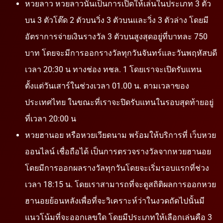
หวยลาว หวยลาวนั้นเป็นการเปิดให้เล่นในประเภท 3 ตัว
บน 3 ตัวโต๊ด 2 ตัวบนวิ่ง 3 ตัวบนและวิ่ง 3 ตัวล่าง โดยมี
อัตราการจ่ายเงินรางวัล 3 ตัวบนสูงสุดอยู่ที่บาทละ 750
บาท โดยจะมีการออกรางวัลทุกวันจันทร์และวันพฤหัสบดี
เวลา 20:30 น ทางช่อง ทชล. 1 โดยเราจะเปิดรับแทน
ตั้งแต่วันเสาร์ในช่วงเวลา 01.00 น. ตามเวลาของ
ประเทศไทย ในขณะที่เราจะปิดรับแทนในรอบสุดท้ายอยู่
ที่เวลา 20:00 น
หวยฮานอย หรือหวยเวียดนาม พร้อมให้บริการที่ เว็บหวย
ออนไลน์ เชื่อถือได้ เป็นการตรวจรางวัลจากหวยฮานอย
โดยมีการออกผลรางวัลทุกวันโดยจะเริ่มรอบแรกที่ช่วง
เวลา 18:15 น. โดยเราสามารถที่จะดูสถิติผลการออกหวย
ฮานอยย้อนหลังเพื่อที่จะวิเคราะห์ว่าในงวดถัดไปนั้นมี
แนวโน้มที่จะออกเลขใด โดยมีประเภทให้เลือกเล่นคือ 3