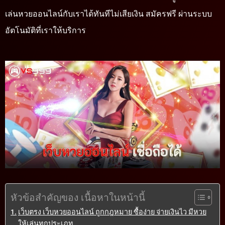
เล่นหวยออนไลน์กับเราได้ทันทีไม่เสียเงิน สมัครฟรี ผ่านระบบ
อัตโนมัติที่เราให้บริการ
หัวข้อสำคัญของ เนื้อหาในหน้านี้
เว็บตรง เว็บหวยออนไลน์ ถูกกฎหมาย ซื้อง่าย จ่ายเงินไว มีหวย
ให้เล่นทุกประเภท