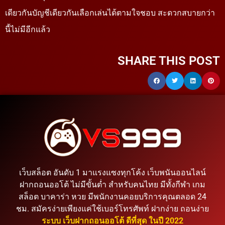
เดียวกันบัญชีเดียวกันเลือกเล่นได้ตามใจชอบ สะดวกสบายกว่า
นี้ไม่มีอีกแล้ว
SHARE THIS POST
เว็บสล็อต อันดับ 1 มาแรงแซงทุกโค้ง
เว็บพนันออนไลน์
ฝากถอนออโต้ ไม่มีขั้นต่ำ สำหรับคนไทย มีทั้งกีฬา เกม
สล็อต บาคาร่า หวย มีพนักงานคอยบริการคุณตลอด 24
ชม. สมัครง่ายเพียงแค่ใช้เบอร์โทรศัพท์ ฝากง่าย ถอนง่าย
ระบบ เว็บฝากถอนออโต้ ดีที่สุด ในปี 2022