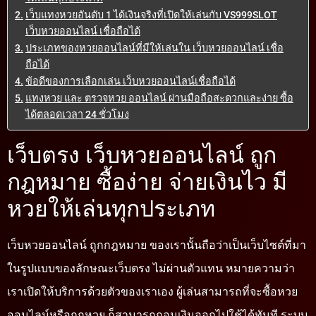
เว็บแทงหวยอันดับ 1 ได้เงินจริงที่เปิดให้เล่นกับ VS999SLOT
เว็บหวยออนไลน์ เชื่อถือได้
ประเภทของหวยออนไลน์ที่มีให้เล่นใน เว็บหวยออนไลน์ เชื่อ
ถือได้
ข้อดีของการเลือกเล่น เว็บหวยออนไลน์เชื่อถือได้
แทงหวย และ ตรวจหวย ออนไลน์ ผ่านมือถือสะดวกและง่าย ซื้อ
ได้ตลอดเวลา 24 ชั่วโมง
เว็บตรง เว็บหวยออนไลน์ ถูก
กฎหมาย ซื้อง่าย จ่ายเงินไว มี
หวยให้เล่นทุกประเภท
เว็บหวยออนไลน์ ถูกกฎหมาย ของเรานั้นถือว่าเป็นเว็บไซต์ที่มา
ในรูปแบบของลักษณะเว็บตรง ไม่ผ่านตัวแทน หมายความว่า
เราเปิดให้บริการด้วยตัวของเราเอง ผู้เล่นสามารถที่จะซื้อหวย
ออนไลน์หรือถูกหวย ก็สามารถถอนเงินออกไปใช้ได้ทันที ระบบ