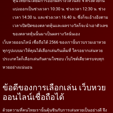
หุ้นไทยกันโดยมีการออกผลรางวัลวันละ 4 ครั้งด้วยกัน
แบ่งออกเป็นช่วงเวลา 10:30 น. ช่วงเวลา 12:30 น. ช่วง
เวลา 14:30 น. และช่วงเวลา 16.40 น. ซึ่งก็จะอ้างอิงตาม
เวลาเปิดปิดของตลาดหุ้นและผลรางวัลก็จะนำเอาตัวเลข
ของตลาดหุ้นนั้นมาเป็นผลรางวัลนั่นเอง
เว็บหวยออนไลน์ เชื่อถือได้ 2566 ของเรานั้นรวบรวมเอาหวย
ทุกรูปแบบมาให้คุณได้เลือกเล่นกันเต็มที่ ใครอยากเล่นหวย
ประเภทใดก็เลือกเล่นกันตามใจชอบ เว็บไซต์เดียวครบจบทุก
หวยอย่างแน่นอน
ข้อดีของการเลือกเล่น เว็บหวย
ออนไลน์เชื่อถือได้
ด้วยความที่คนไทยเรานั้นคุ้นชินกับการเล่นหวยเป็นอย่างดี จึง