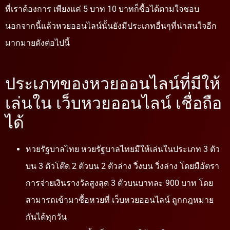
ที่เราต้องการ เพียงแค่ 5 บาท 10 บาทก็ซื้อได้ตามใจชอบ
นอกจากนี้แล้วหวยออนไลน์นั้นยังมีประเภทอื่นๆที่น่าสนใจอีก
มากมายดังต่อไปนี้
ประเภทของหวยออนไลน์ที่มีให้
เล่นใน เว็บหวยออนไลน์ เชื่อถือ
ได้
หวยรัฐบาลไทย หวยรัฐบาลไทยมีให้เล่นในประเภท 3 ตัว
บน 3 ตัวโต๊ด 2 ตัวบน 2 ตัวล่าง วิ่งบน วิ่งล่าง โดยมีอัตรา
การจ่ายเงินรางวัลสูงสุด 3 ตัวบนบาทละ 900 บาท โดย
สามารถเข้ามาซื้อหวยที่ เว็บหวยออนไลน์ ถูกกฎหมาย
กันได้ทุกวัน