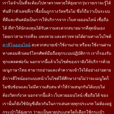
เราไม่จำเป็นที่จะต้องไปหาตรวจหวยให้ยุ่งยากวุ่นวายเราจะรู้ได้
ทันทีว่าตัวเลขที่เราซื้อนั้นถูกรางวัลหรือไม่ ซึ่งก็ถือว่าเป็นระบบ
ที่ดีและทันสมัยเป็นการให้บริการจาก เว็บหวยออนไลน์ เชื่อถือ
ได้ ที่ทำให้นักลงทุนได้รับความสะดวกสบายมากที่สุดนั่นเอง
โดยเราสามารถที่จะ แทงหวย และตรวจหวยได้ผ่านทางเว็บไซต์
คาสิโนออนไลน์
สะดวกสบายเข้าใช้งานง่าย หรือจะใช้งานผ่าน
ทางคอมพิวเตอร์โทรศัพท์มือถือทุกระบบปฏิบัติการ เราก็รองรับ
ทุกแพลตฟอร์ม นอกจากนี้แล้วเว็บไซต์ของเรายังให้บริการด้วย
เมนูภาษาไทย สามารถอ่านและทำความเข้าใจได้อย่างง่ายดาย
มีการดีไซน์ออกแบบหน้าเว็บไซต์ให้ศึกษาง่ายไม่ว่าจะเมนูใดก็
ไม่ซับซ้อนและไม่มีความสับสน ทำให้ร่วมสนุกกันได้แบบไม่
ต้องวิตกกังวล นอกจากนี้แล้ว เว็บหวยออนไลน์ เชื่อถือได้ ของ
เรานั้นก็ยังใช้บัญชีเดียวกันในการเล่นหวยทุกประเภท ไม่ต้องอยู่
กระเป๋าให้ยุ่งยาก ว่าจะเป็นหวยประเภทใดก็เลือกใช้กระเป๋า