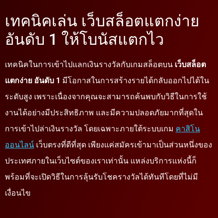
เทคนิคเล่น เว็บสล็อตแตกง่าย
อันดับ 1 ให้โบนัสแตกไว
เทคนิคในการเข้าไปแลกเงินรางวัลกับเกมสล็อตบน
เว็บสล็อต
แตกง่าย อันดับ 1
มีโอกาสในการสร้างรายได้กลับออกไปได้ใน
ระดับสูง เพราะเนื่องจากคุณจะสามารถค้นพบกับวิธีในการใช้
งานได้อย่างมีประสิทธิภาพ และมีความปลอดภัยมากที่สุดใน
การเข้าไปล่าเงินรางวัล โดยเฉพาะภายใต้ระบบเกม
คาสิโน
ออนไลน์
เว็บตรงที่ดีที่สุด เพียงแค่สมัครเข้ามาเป็นส่วนหนึ่งของ
ประเทศภายในเว็บไซต์ของเราเท่านั้น แหล่งบริการแห่งนี้ก็
พร้อมที่จะเปิดวิธีในการลุ้นรับโชครางวัลได้ทันทีโดยที่ไม่มี
เงื่อนไข