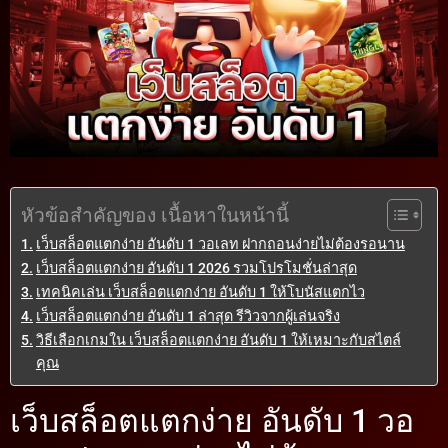
หัวข้อสำคัญของ เนื้อหาในหน้านี้
เว็บสล็อตแตกง่าย อันดับ 1 วอเลท ฝากถอนง่ายไม่ต้องรอนาน
เว็บสล็อตแตกง่าย อันดับ 1 2026 รวมโปรโมชั่นล่าสุด
เทคนิคเล่น เว็บสล็อตแตกง่าย อันดับ 1 ให้โบนัสแตกไว
เว็บสล็อตแตกง่าย อันดับ 1 ล่าสุด รีวิวจากผู้เล่นจริง
วิธีเลือกเกมใน เว็บสล็อตแตกง่าย อันดับ 1 ให้เหมาะกับสไตล์
คุณ
เว็บสล็อตแตกง่าย อันดับ 1 วอ