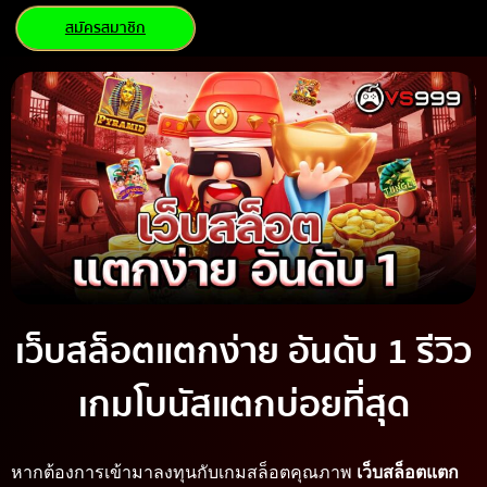
สมัครสมาชิก
เว็บสล็อตแตกง่าย อันดับ 1 รีวิว
เกมโบนัสแตกบ่อยที่สุด
หากต้องการเข้ามาลงทุนกับเกมสล็อตคุณภาพ
เว็บสล็อตแตก