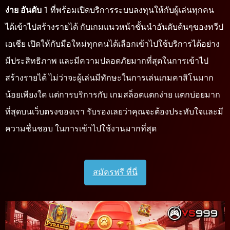
ง่าย อันดับ
1 ที่พร้อมเปิดบริการระบบลงทุนให้กับผู้เล่นทุกคน
ได้เข้าไปสร้างรายได้ กับเกมแนวหน้าชั้นนำอันดับต้นๆของทวีป
เอเชีย เปิดให้กับมือใหม่ทุกคนได้เลือกเข้าไปใช้บริการได้อย่าง
มีประสิทธิภาพ และมีความปลอดภัยมากที่สุดในการเข้าไป
สร้างรายได้ ไม่ว่าจะผู้เล่นมีทักษะในการเล่นเกมคาสิโนมาก
น้อยเพียงใด แต่การบริการกับ เกมสล็อตแตกง่าย แตกบ่อยมาก
ที่สุดบนเว็บตรงของเรา รับรองเลยว่าคุณจะต้องประทับใจและมี
ความชื่นชอบ ในการเข้าไปใช้งานมากที่สุด
สมัครฟรี ที่นี่