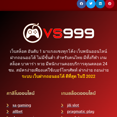
เว็บสล็อต อันดับ 1 มาแรงแซงทุกโค้ง
เว็บพนันออนไลน์
ฝากถอนออโต้ ไม่มีขั้นต่ำ สำหรับคนไทย มีทั้งกีฬา เกม
สล็อต บาคาร่า หวย มีพนักงานคอยบริการคุณตลอด 24
ชม. สมัครง่ายเพียงแค่ใช้เบอร์โทรศัพท์ ฝากง่าย ถอนง่าย
ระบบ เว็บฝากถอนออโต้ ดีที่สุด ในปี 2022
คาสิโนออนไลน์
เกมสล็อตออนไลน์
sa gaming
jili slot
allbet
pragmatic play