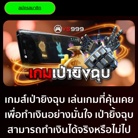
สมัครสมาชิก
เกมส์เป่ายิงฉุบ เล่นเกมที่คุ้นเคย
เพื่อทำเงินอย่างมั่นใจ เป่ายิ้งฉุบ
สามารถทำเงินได้จริงหรือไม่ไป