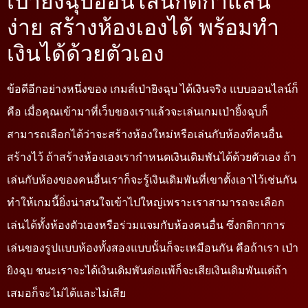
เป่ายิ้งฉุบออนไลน์กติกาแสน
ง่าย สร้างห้องเองได้ พร้อมทำ
เงินได้ด้วยตัวเอง
ข้อดีอีกอย่างหนึ่งของ​ เกมส์เป่ายิงฉุบ ได้เงินจริง แบบออนไลน์ก็
คือ เมื่อคุณเข้ามาที่เว็บของเราแล้วจะเล่นเกมเป่ายิ้งฉุบก็
สามารถเลือกได้ว่าจะสร้างห้องใหม่หรือเล่นกับห้องที่คนอื่น
สร้างไว้ ถ้าสร้างห้องเองเรากำหนดเงินเดิมพันได้ด้วยตัวเอง ถ้า
เล่นกับห้องของคนอื่นเราก็จะรู้เงินเดิมพันที่เขาตั้งเอาไว้เช่นกัน
ทำให้เกมนี้ยิ่งน่าสนใจเข้าไปใหญ่เพราะเราสามารถจะเลือก
เล่นได้ทั้งห้องตัวเองหรือร่วมแจมกับห้องคนอื่น ซึ่งกติกาการ
เล่นของรูปแบบห้องทั้งสองแบบนั้นก็จะเหมือนกัน คือถ้าเรา​ เป่า
ยิงฉุบ​ ชนะเราจะได้เงินเดิมพันต่อแพ้ก็จะเสียเงินเดิมพันแต่ถ้า
เสมอก็จะไม่ได้และไม่เสีย