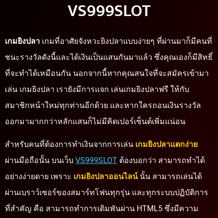
VS999SLOT
เกมยิงปลา
เกมที่อาศัยจังหวะยิงปลาแบบง่ายๆ ที่ผ่านมาก็มีคนที่
ชนะรางวัลดังนี้และได้เงินเป็นแสนกันมาแล้ว ซึ่งคุณเองก็มีสิทธิ์
ที่จะทำได้เหมือนกัน นอกจากนี้หากคุณสนใจที่จะสมัครเข้ามา
เล่น เกมยิงปลา เรายังมีการแจก เล่นเกมยิงปลาฟรี ให้กับ
สมาชิกหน้าใหม่ทุกท่านอีกด้วย และหากใครถอนเงินรางวัล
ออกมามากกว่าหลักแสนก็ไม่มีคิดเปอร์เซ็นต์เพิ่มแน่อน
สำหรับคนที่ต้องการทำเงินจากการเล่น
เกมยิงปลาแตกง่าย
ผ่านมือถือนั้น บนเว็บ
VS999SLOT
ต้องบอกว่า สามารถทำได้
อย่างง่ายดาย เพราะ
เกมยิงปลาออนไลน์
นั้น สามารถเล่นได้
ผ่านเบราว์เซอร์ของสมาร์ทโฟนทุกรุ่น และทุกระบบปฏิบัติการ
ที่สำคัญ คือ สามารถทำการเดิมพันผ่าน HTML5 ซึ่งมีความ