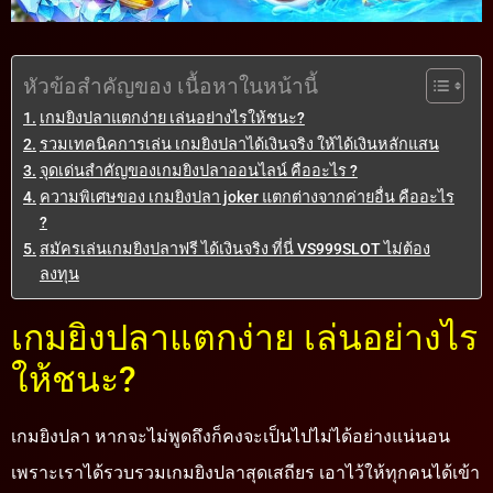
หัวข้อสำคัญของ เนื้อหาในหน้านี้
เกมยิงปลาแตกง่าย เล่นอย่างไรให้ชนะ?
รวมเทคนิคการเล่น เกมยิงปลาได้เงินจริง ให้ได้เงินหลักแสน
จุดเด่นสำคัญของเกมยิงปลาออนไลน์ คืออะไร ?
ความพิเศษของ เกมยิงปลา joker แตกต่างจากค่ายอื่น คืออะไร
?
สมัครเล่นเกมยิงปลาฟรี ได้เงินจริง ที่นี่ VS999SLOT ไม่ต้อง
ลงทุน
เกมยิงปลาแตกง่าย เล่นอย่างไร
ให้ชนะ?
เกมยิงปลา หากจะไม่พูดถึงก็คงจะเป็นไปไม่ได้อย่างแน่นอน
เพราะเราได้รวบรวมเกมยิงปลาสุดเสถียร เอาไว้ให้ทุกคนได้เข้า