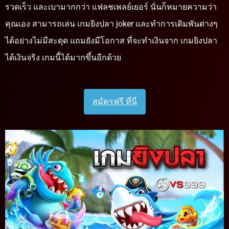
รวดเร็ว และเบามากกว่า แฟลชเพลย์เยอร์ นั่นก็หมายความว่า
คุณเอง สามารถเล่น เกมยิงปลา joker และทำการเดิมพันต่างๆ
ได้อย่างไม่มีสะดุด แถมยังมีโอกาส ที่จะทำเงินจาก เกมยิงปลา
ได้เงินจริง เกมนี้ได้มากขึ้นอีกด้วย
สมัครฟรี ที่นี่