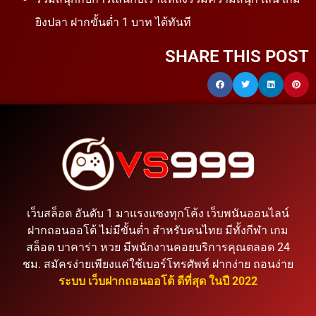
ยิงปลา ฝากขั้นต่ำ 1 บาท ได้ทันที
SHARE THIS POST
เว็บสล็อต อันดับ 1 มาแรงแซงทุกโค้ง
เว็บพนันออนไลน์
ฝากถอนออโต้ ไม่มีขั้นต่ำ สำหรับคนไทย มีทั้งกีฬา เกม
สล็อต บาคาร่า หวย มีพนักงานคอยบริการคุณตลอด 24
ชม. สมัครง่ายเพียงแค่ใช้เบอร์โทรศัพท์ ฝากง่าย ถอนง่าย
ระบบ เว็บฝากถอนออโต้ ดีที่สุด ในปี 2022