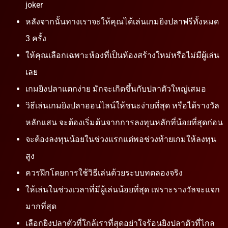
joker
หลังจากนั้นทางเราจะให้คุณได้เล่นเกมยิงปลาฟรีทั้งหมด
3 ครั้ง
ให้คุณเลือกเฉพาะห้องที่เป็นห้องสร้างใหม่หรือไม่มีผู้เล่น
เลย
เกมยิงปลาแตกง่าย มักจะเกิดขึ้นกับปลาตัวใหญ่เสมอ
วิธีเล่นเกมยิงปลาออนไลน์ให้ชนะง่ายที่สุด หรือได้รางวัล
หลักแสน จะต้องเริ่มต้นจากการลงทุนหลักที่น้อยที่สุดก่อน
จะต้องลงทุนน้อยในช่วงแรกแต่พอช่วงท้ายเกมให้ลงทุน
สูง
ควรฝึกโดยการใช้วิธีเล่นด้วยระบบทดลองจริง
ให้เล่นในช่วงเวลาที่มีผู้เล่นน้อยที่สุด เพราะรางวัลจะแจก
มากที่สุด
เลือกยิงปลาตัวที่ใกล้เราที่สุดอย่าใจร้อนยิงปลาตัวที่ไกล