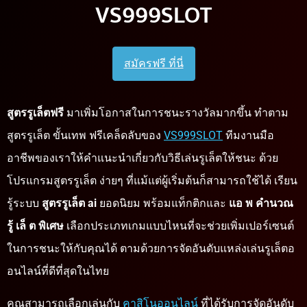
VS999SLOT
สมัครฟรี ที่นี่
สูตรรูเล็ตฟรี
มาเพิ่มโอกาสในการชนะรางวัลมากขึ้น ทำตาม
สูตรรูเล็ต ขั้นเทพ ฟรีเคล็ดลับของ
VS999SLOT
ทีมงานมือ
อาชีพของเราให้คำแนะนำเกี่ยวกับวิธีเล่นรูเล็ตให้ชนะ ด้วย
โปรแกรมสูตรรูเล็ต ง่ายๆ ที่แม้แต่ผู้เริ่มต้นก็สามารถใช้ได้ เรียน
รู้ระบบ
สูตรรูเล็ต ai
ยอดนิยม พร้อมแท็กติกและ
แอ พ คำนวณ
รู้ เล็ ต พิเศษ
เลือกประเภทเกมแบบไหนที่จะช่วยเพิ่มเปอร์เซนต์
ในการชนะให้กับคุณได้ ตามด้วยการจัดอันดับแหล่งเล่นรูเล็ตอ
อนไลน์ที่ดีที่สุดในไทย
คุณสามารถเลือกเล่นกับ
คาสิโนออนไลน์
ที่ได้รับการจัดอันดับ