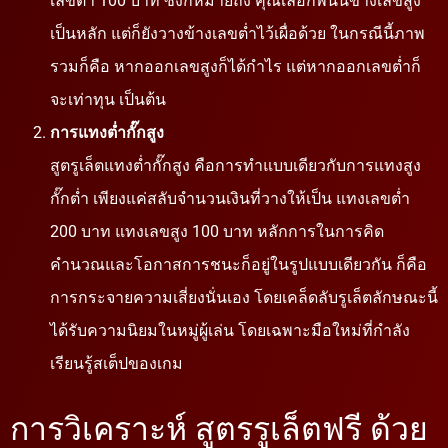
เลขต่ำ 100 บาท ซึ่งก็หมายถึง คุณเลือกพนันข้างเลขสูง
เป็นหลัก แต่ก็ยังวางข้างเลขต่ำไว้เผื่อด้วย ในกรณีนี้ภาพ
รวมก็คือ หากออกเลขสูงก็ได้กำไร แต่หากออกเลขต่ำก็
จะเท่าทุน เป็นต้น
การแทงต่ำกั๊กสูง
สูตรูเล็ตแทงต่ำกั๊กสูง คือการทำแบบเดียวกับการแทงสูง
กั๊กต่ำ เพียงแค่สลับจำนวนเงินที่วางให้เป็น แทงเลขต่ำ
200 บาท แทงเลขสูง 100 บาท หลักการในการคิด
คำนวณและโอกาสการชนะก็อยู่ในรูปแบบเดียวกัน ก็คือ
การกระจายความเสี่ยงนั่นเอง โดยเคล็ดลับรูเล็ตลักษณะนี้
ได้รับความนิยมในหมู่ผู้เล่น โดยเฉพาะมือใหม่ที่กำลัง
เรียนรู้สเต็ปของเกม
การวิเคราะห์ สูตรรูเล็ตฟรี ด้วย