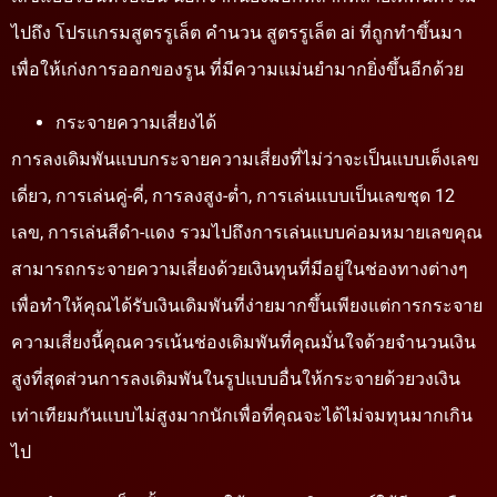
ไปถึง โปรแกรมสูตรรูเล็ต คำนวน สูตรรูเล็ต ai ที่ถูกทำขึ้นมา
เพื่อให้เก่งการออกของรูน ที่มีความแม่นยำมากยิ่งขึ้นอีกด้วย
กระจายความเสี่ยงได้
การลงเดิมพันแบบกระจายความเสี่ยงที่ไม่ว่าจะเป็นแบบเต็งเลข
เดี่ยว, การเล่นคู่-คี่, การลงสูง-ต่ำ, การเล่นแบบเป็นเลขชุด 12
เลข, การเล่นสีดำ-แดง รวมไปถึงการเล่นแบบค่อมหมายเลขคุณ
สามารถกระจายความเสี่ยงด้วยเงินทุนที่มีอยู่ในช่องทางต่างๆ
เพื่อทำให้คุณได้รับเงินเดิมพันที่ง่ายมากขึ้นเพียงแต่การกระจาย
ความเสี่ยงนี้คุณควรเน้นช่องเดิมพันที่คุณมั่นใจด้วยจำนวนเงิน
สูงที่สุดส่วนการลงเดิมพันในรูปแบบอื่นให้กระจายด้วยวงเงิน
เท่าเทียมกันแบบไม่สูงมากนักเพื่อที่คุณจะได้ไม่จมทุนมากเกิน
ไป