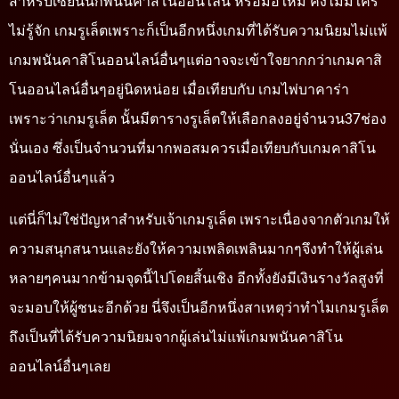
สำหรับเซียนนักพนันคาสิโนออนไลน์ หรือมือใหม่ คงไม่มีใคร
ไม่รู้จัก เกมรูเล็ตเพราะก็เป็นอีกหนึ่งเกมที่ได้รับความนิยมไม่แพ้
เกมพนันคาสิโนออนไลน์อื่นๆแต่อาจจะเข้าใจยากกว่าเกมคาสิ
โนออนไลน์อื่นๆอยู่นิดหน่อย เมื่อเทียบกับ เกมไพ่บาคาร่า
เพราะว่าเกมรูเล็ต นั้นมีตารางรูเล็ตให้เลือกลงอยู่จำนวน37ช่อง
นั่นเอง ซึ่งเป็นจำนวนที่มากพอสมควรเมื่อเทียบกับเกมคาสิโน
ออนไลน์อื่นๆแล้ว
แต่นี่ก็ไม่ใช่ปัญหาสำหรับเจ้าเกมรูเล็ต เพราะเนื่องจากตัวเกมให้
ความสนุกสนานและยังให้ความเพลิดเพลินมากๆจึงทำให้ผู้เล่น
หลายๆคนมากข้ามจุดนี้ไปโดยสิ้นเชิง อีกทั้งยังมีเงินรางวัลสูงที่
จะมอบให้ผู้ชนะอีกด้วย นี่จึงเป็นอีกหนึ่งสาเหตุว่าทำไมเกมรูเล็ต
ถึงเป็นที่ได้รับความนิยมจากผู้เล่นไม่แพ้เกมพนันคาสิโน
ออนไลน์อื่นๆเลย