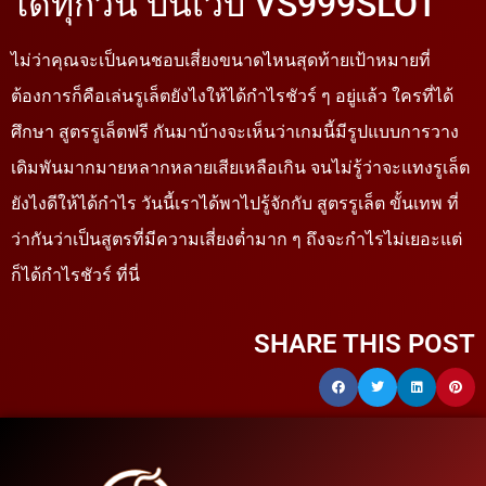
ได้ทุกวัน บนเว็บ VS999SLOT
ไม่ว่าคุณจะเป็นคนชอบเสี่ยงขนาดไหนสุดท้ายเป้าหมายที่
ต้องการก็คือเล่นรูเล็ตยังไงให้ได้กำไรชัวร์ ๆ อยู่แล้ว ใครที่ได้
ศึกษา สูตรรูเล็ตฟรี กันมาบ้างจะเห็นว่าเกมนี้มีรูปแบบการวาง
เดิมพันมากมายหลากหลายเสียเหลือเกิน จนไม่รู้ว่าจะแทงรูเล็ต
ยังไงดีให้ได้กำไร วันนี้เราได้พาไปรู้จักกับ สูตรรูเล็ต ขั้นเทพ ที่
ว่ากันว่าเป็นสูตรที่มีความเสี่ยงต่ำมาก ๆ ถึงจะกำไรไม่เยอะแต่
ก็ได้กำไรชัวร์ ที่นี่
SHARE THIS POST