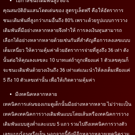
โอกาสชนะเดิมพันสูง 80%
คุณสมบัติอันแสนโดดเด่นของ สูตรรูเล็ตฟรี คือให้อัตราการ
ชนะเดิมพันที่สูงกว่าเกมอื่นถึง 80% เพราะด้วยรูปแบบการวาง
เดิมพันที่มีอย่างหลากหลายจึงทำให้ การลงเงินทุนสามารถ
เลือกได้อย่างหลากหลายด้วยเช่นกันที่สำคัญคือการลงเลขแบบ
เต็มเหนี่ยว ให้ความคุ้มค่าด้วยอัตราการจ่ายที่สูงถึง 36 เท่า ดัง
นั้นต่อให้คุณลงเลขละ 10 บาทแต่ถ้าถูกเพียงแค่ 1 ตัวเลขคุณก็
จะชนะเดิมพันด้วยวงเงินถึง 36 เท่าแต่แนะนำให้ลงเต็มเพียงแค่
5 ถึง 10 ตัวเลขเท่านั้น เพื่อให้เกิดความคุ้มค่า
มีเทคนิคหลากหลาย
เทคนิคการเล่นของเกมดูเด็กนั้นมีอย่างหลากหลาย ไม่ว่าจะเป็น
เทคนิคเทคนิคการวางเดิมพันแบบโดยเส้นหรือเทคนิคการวาง
เดิมพันแบบสูงต่ำและแบบ 5 แถว รวมไปถึงเทคนิคการวางตัว
เลขแบบร้อนหรือเย็น นอกจากนี้ยังมีอีกหลากหลายเทคนิครวม