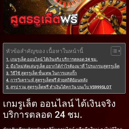
หัวข้อสำคัญของ เนื้อหาในหน้านี้
เกมรูเล็ต ออนไลน์ ได้เงินจริง บริการตลอด 24 ชม.
มือใหม่หัดเล่นรูเล็ต อยากได้กำไรต้องมาที่ โปรแกรมสูตรรูเล็ต
วิธีใช้ สูตรรูเล็ต ขั้นเทพ ในการแทงกั๊ก
การวิเคราะห์ สูตรรูเล็ตฟรี ด้วยสถิติย้อนหลัง
สรุป รวม สูตรรูเล็ตฟรี ทำเงินได้ทุกวัน บนเว็บ VS999SLOT
เกมรูเล็ต ออนไลน์ ได้เงินจริง
บริการตลอด 24 ชม.