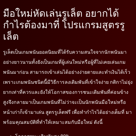
มือใหม่หัดเล่นรูเล็ต อยากได้
กำไรต้องมาที่ โปรแกรมสูตรรู
เล็ต
รูเล็ตเป็นเกมพนันยอดนิยมที่ได้รับความสนใจจากนักพนันมา
อย่างยาวนานทั้งยังเป็นเกมที่ผู้เล่นใหม่หรือผู้ที่ไม่เคยเล่นเกม
พนันมาก่อน สามารถเข้าเล่นได้อย่างง่ายดายและทำเงินได้เร็ว
เพราะเกมพนันชนิดนี้มีวิธีการลงเดิมพันที่เข้าใจง่าย กติกาไม่ยุ่ง
ยากเท่าที่ควรและยังให้โอกาสของการชนะเดิมพันที่ค่อนข้าง
สูงจึงกลายมาเป็นเกมพนันที่ไม่ว่าจะเป็นนักพนันมือใหม่หรือ
หน้าเก่าก็เข้ามาเล่น สูตรรูเล็ตฟรี เพื่อทำกำไรได้อย่างเต็มที่ มา
พร้อมคุณสมบัติที่ทำให้เหมาะสมกับมือใหม่ ดังนี้