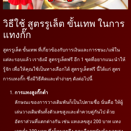
วิธีใช้ สูตรรูเล็ต ขั้นเทพ ในการ
แทงกั๊ก
สูตรรูเล็ต ขั้นเทพ ที่เกี่ยวข้องกับการเงินและการชนะ/แพ้ใน
แต่ละรอบแล้ว เรายังมี สูตรรูเล็ตฟรี อีก 1 ชุดที่อยากแนะนำให้
รู้จัก เพื่อให้คุณใช้เป็นทางเลือกได้ สูตรรูเล็ตฟรี นี้ได้แก่ สูตร
การแทงกั๊ก ซึ่งมีวิธีคิดและทำง่ายๆ ดังต่อไปนี้
การแทงสูงกั๊กต่ำ
ลักษณะของการวางเดิมพันก็เป็นไปตามชื่อ นั่นคือ ให้ผู้
เล่นวางเดิมพันทั้งตัวเลขสูงและต่ำควบคู่กันไป ด้วย
อัตราส่วนที่แตกต่างกัน เช่น แทงเลขสูง 200 บาท แทง