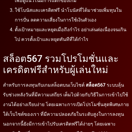
เพื่อดูแนวโน้มการแตกของเกม
ใช้โบนัสและเครดิตฟรี นำโบนัสที่ได้มาช่วยเพิ่มทุนใน
การปั่น ลดความเสี่ยงในการใช้เงินตัวเอง
ตั้งเป้าหมายและหยุดเมื่อถึงกำไร อย่าเล่นต่อเนื่องจนเกิน
ไป ควรตั้งเป้าและหยุดทันทีที่ได้กำไร
สล็อต567 รวมโปรโมชั่นและ
เครดิตฟรีสำหรับผู้เล่นใหม่
สำหรับการลงทุนกับเกมสล็อตบนเว็บไซต์
สล็อต567
ระบบลุ้น
รับช่วงหลังวันที่มีความเสถียร เต็มไปด้วยกับวิธีในการเข้าไปใช้
งานได้อย่างเรียบง่าย โดยเฉพาะการเปิดโปรโมชั่นสุดพิเศษภาย
ใต้เว็บไซต์ของเรา ที่มีความปลอดภัยในระดับสูงในการลงทุน
นอกจากนี้ยังมีการเข้าไปรับเครดิตฟรีได้ง่ายๆ โดยเฉพาะ