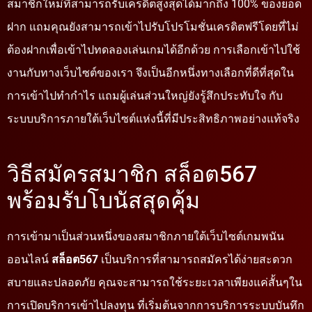
สมาชิกใหม่ที่สามารถรับเครดิตสูงสุดได้มากถึง 100% ของยอด
ฝาก แถมคุณยังสามารถเข้าไปรับโปรโมชั่นเครดิตฟรีโดยที่ไม่
ต้องฝากเพื่อเข้าไปทดลองเล่นเกมได้อีกด้วย การเลือกเข้าไปใช้
งานกับทางเว็บไซต์ของเรา จึงเป็นอีกหนึ่งทางเลือกที่ดีที่สุดใน
การเข้าไปทำกำไร แถมผู้เล่นส่วนใหญ่ยังรู้สึกประทับใจ กับ
ระบบบริการภายใต้เว็บไซต์แห่งนี้ที่มีประสิทธิภาพอย่างแท้จริง
วิธีสมัครสมาชิก สล็อต567
พร้อมรับโบนัสสุดคุ้ม
การเข้ามาเป็นส่วนหนึ่งของสมาชิกภายใต้เว็บไซต์เกมพนัน
ออนไลน์
สล็อต567
เป็นบริการที่สามารถสมัครได้ง่ายสะดวก
สบายและปลอดภัย คุณจะสามารถใช้ระยะเวลาเพียงแค่สั้นๆใน
การเปิดบริการเข้าไปลงทุน ที่เริ่มต้นจากการบริการระบบบันทึก