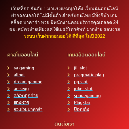
เว็บสล็อต อันดับ 1 มาแรงแซงทุกโค้ง
เว็บพนันออนไลน์
ฝากถอนออโต้ ไม่มีขั้นต่ำ สำหรับคนไทย มีทั้งกีฬา เกม
สล็อต บาคาร่า หวย มีพนักงานคอยบริการคุณตลอด 24
ชม. สมัครง่ายเพียงแค่ใช้เบอร์โทรศัพท์ ฝากง่าย ถอนง่าย
ระบบ เว็บฝากถอนออโต้ ดีที่สุด ในปี 2022
คาสิโนออนไลน์
เกมสล็อตออนไลน์
sa gaming
jili slot
allbet
pragmatic play
dream gaming
pg slot
ae sexy
joker slot
สล็อตทุกค่าย
spadegaming
แทงหวย
Playstar
รวมเว็บบาคาร่า
ป๊อกเด้ง
ติดต่อเรา