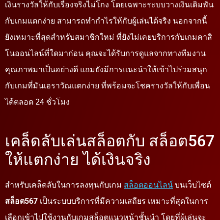
เงินรางวัลให้กับเรื่องจริงไม่โกง โดยเฉพาะระบบวางเงินเดิมพัน
กับเกมแตกง่าย สามารถทำกำไรให้กับผู้เล่นได้จริง นอกจากนี้
ยังเหมาะที่สุดสำหรับสมาชิกใหม่ ที่ยังไม่เคยบริการกับเกมคาสิ
โนออนไลน์ที่ใดมาก่อน คุณจะได้รับการดูแลจากทางทีมงาน
คุณภาพมาเป็นอย่างดี แถมยังมีการแนะนำให้เข้าไปร่วมสนุก
กับเกมที่มันเอราวัณแตกง่าย ที่พร้อมจะโชครางวัลให้กับเพื่อน
ได้ตลอด 24 ชั่วโมง
เคล็ดลับเล่นสล็อตกับ สล็อต567
ให้แตกง่าย ได้เงินจริง
สำหรับเคล็ดลับในการลงทุนกับเกม
สล็อตออนไลน์
บนเว็บไซต์
สล็อต567
เป็นระบบบริการที่มีความเสถียร เหมาะที่สุดในการ
เลือกเข้าไปใช้งานกับเกมสล็อตแนวหน้าชั้นนำ โดยที่ผู้เล่นจะ