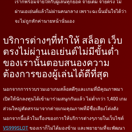
เราก็พร้อมจ่ายให้กับผู้เล่นทุกยอด จ่ายเต็ม จ่ายตรง ไม่
ผ่านเอเย่นต์แล้วไม่ผ่านคนกลาง เพราะฉะนั้นมั่นใจได้ว่า
จะไม่ถูกหักค่านายหน้านั่นเอง
บริการต่างๆที่ทำให้ สล็อต เว็บ
ตรงไม่ผ่านเอเย่นต์ไม่มีขั้นต่ำ
ของเรานั้นตอบสนองความ
ต้องการของผู้เล่นได้ดีที่สุด
นอกจากการรวบรวมเอาเกมสล็อตดีๆและเกมที่มีคุณภาพมา
เปิดให้นักลงทุนได้เข้ามาร่วมสนุกกันแล้ว ไม่ต่ำกว่า 1,400 เกม
ส่วนใหญ่คัดสรรมาจากค่ายเกมคุณภาพที่มีชื่อเสียงโด่งดัง
นอกจากนี้แล้วในเรื่องของการให้บริการต่างๆภายในเว็บไซต์
VS999SLOT
ของเราก็ไม่ได้มองข้าม และพยายามที่จะพัฒนา