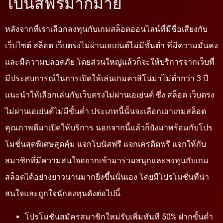
โบนัสฟรีมากมาย
หลังจากที่เราเลือกลงทุนกับเกมสล็อตออนไลน์ที่มีชื่อเสียงกับ
เว็บไซต์ สล็อต เว็บตรงไม่ผ่านเอเย่นต์ไม่มีขั้นต่ำ ที่มีความมั่นคง
และมีความปลอดภัย โดยส่วนใหญ่แล้วก็จะให้บริการจากเว็บที่
มีประสบการณ์ในการเปิดให้เล่นเกมคาสิโนมาไม่ต่ำกว่า 3 ปี
แนะนำให้เลือกเล่นกับเว็บตรงไม่ผ่านเอเย่นต์ ซึ่ง สล็อต เว็บตรง
ไม่ผ่านเอเย่นต์ไม่มีขั้นต่ำ ประเภทนี้นั้นจะเลือกเอาเกมสล็อต
คุณภาพดีมาเปิดให้บริการ นอกจากนี้แล้วก็ยังมาพร้อมกับโปร
โมชั่นสุดพิเศษสุดคุ้ม แจกโบนัสฟรี แจกเครดิตฟรี แจกให้กับ
สมาชิกที่มีความสนใจอยากเข้ามาร่วมสนุกและลงทุนกับเกม
สล็อตได้อย่างยาวนานมากยิ่งขึ้นนั่นเอง โดยมีโปรโมชั่นที่น่า
สนใจและถูกใจนักลงทุนดังต่อไปนี้
โปรโมชั่นสมัครสมาชิกใหม่รับเพิ่มทันที 50% ฝากขั้นต่ำ