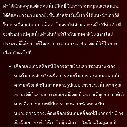
ทำให้นักลงทุนแต่ละคนนั้นมีสิทธิ์ในการร่วมสนุกและเล่นเกม
ได้ดีและยาวนานมากยิ่งขึ้น สำหรับวันนี้เราก็ได้แนะนำเอาวิธี
ในการเลือกเล่นเกม สล็อต เว็บตรงไม่ผ่านเอเย่นต์ไม่มีขั้นต่ำ ที่
จะช่วยทำให้คุณนั้นทำเงินทำกำไรกับเกมคาสิโนออนไลน์
ประเภทนี้ได้อย่างที่ใจต้องการมาแนะนำกัน โดยมีวิธีในการ
เลือกดังต่อไปนี้
เลือกเล่นเกมสล็อตที่มีการจ่ายเงินหลายช่องทาง ช่อง
ทางในการจ่ายเงินหรือการชนะในการเล่นเกมสล็อตนั้น
ความจริงแล้วมีหลากหลายรูปแบบ เพราะฉะนั้นหากคุณ
อยากได้เงินจากการเล่นเกมนี้โดยมีโอกาสที่สูงกว่าปกติ ก็
ควรเลือกประเภทที่มีการจ่ายหลายช่องทาง นั่น
หมายความว่าจะต้องเลือกเล่นเกมสล็อตที่มีมากกว่า 3 วง
ล้อนั่นเอง จะทำให้เราได้ลุ้นเงินรางวัลก้อนใหญ่มากยิ่ง