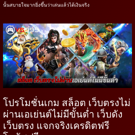
นั้นสบายใจมากยิ่งขึ้นว่าเล่นแล้วได้เงินจริง
โปรโมชั่นเกม สล็อต เว็บตรงไม่
ผ่านเอเย่นต์ไม่มีขั้นต่ำ เว็บดัง
เว็บตรง แจกจริงเครดิตฟรี