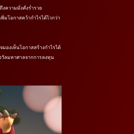
งความมั่งคั่งร่ำรวย
เพิ่มโอกาสคว้ากำไรได้ไวกว่า
นใจมองเห็นโอกาสสร้างกำไรได้
นรางวัลมหาศาลจากการลงทุน