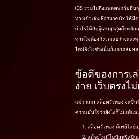
iOS รวมไปถึงแพลตฟอร์มอื่นๆก
ทางเข้าเล่น Fortune Ox ให้
กำไรให้กับผู้เล่นสุงสุดถึงหลั
ท่านไม่ต้องกังวลเลยว่าจะลงท
ไทม์ยังไงช่วงนั้นก็แจกถล่มทล
ข้อดีของการเล
ง่าย เว็บตรงไม่
แม้ว่าเกม สล็อตวัวทอง จะขึ้น
ความมั่นใจว่ายังไงก็ไม่แพ้และ 
สล็อตวัวทอง มีเพย์ไลย์
แม้จะไม่มีโบนัสฟรีสปิน