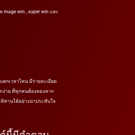
ัล mage win , super win และ
งแตกเวลาไหน มีรายละเอียด
ตกง่าย ที่ทุกคนต้องลองหาก
้ท่านได้อย่างน่าประทับใจ