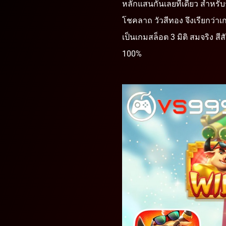
หลักแสนกันเลยทีเดียว สำหรับร
โชคลาถ วัวสีทอง จึงเรียกว่า
เป็นเกมสล็อต 3 มิติ สมจริง สี
100%