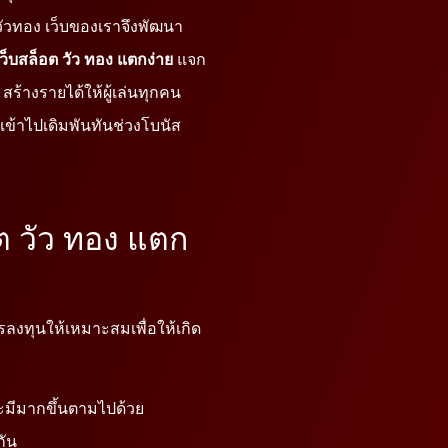
วัวทอง เว็บของเราจึงพัฒนา
เว็บสล็อต วัว ทอง แตกง่าย
แจก
สร้างรายได้ให้ผู้เล่นทุกคน
เข้าไปเดิมพันทันช่วงโบนัส
ต วัว ทอง แตก
รลงทุนให้เหมาะสมเพื่อให้เกิด
จะมีมากขึ้นตามไปด้วย
กัน