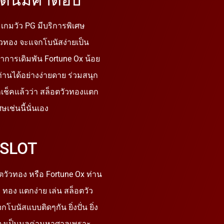
ต์นี้มีคำตอบ
 เกมวัว PG มีบริการพิเศษ
ัวทอง จะแจกโบนัสง่ายเป็น
าทำการเดิมพัน Fortune Ox น้อย
านได้อย่างง่ายดาย ร่วมสนุก
ากเช็คแล้วว่า สล็อตวัวทองแตก
เช่นนี้นั่นเอง
99SLOT
อตวัวทอง หรือ Fortune Ox ท่าน
ว ทอง แตกง่าย เล่น สล็อตวัว
นัสแบบติดๆกัน ยิ่งปั่น ยิ่ง
ครองเป็นมูลค่ามหาศาลเพราะ