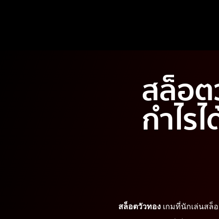
สล็อตว
กำไรไ
สล็อตวัวทอง
เกมที่นักเล่นสล็