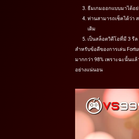
ธีมเกมออกแบบมาได้อย่า
ท่านสามารถเช็คได้ว่า 
เดิม
เป็นสล็อตวิดีโอที่มี 3 ร
สำหรับข้อดีของการเล่น Fortu
มากกว่า 98% เพราะฉะนั้นแล้
อย่างแน่นอน