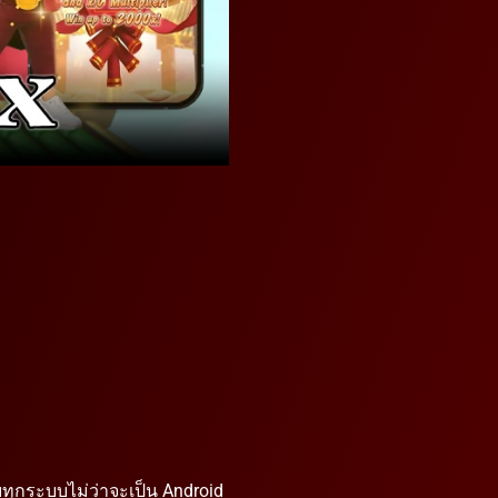
ทุกระบบไม่ว่าจะเป็น Android