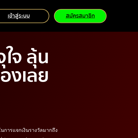
เข้าสู่ระบบ
สมัครสมาชิก
ใจ ลุ้น
ลองเลย
ากในการแจกเงินรางวัลมากถึง