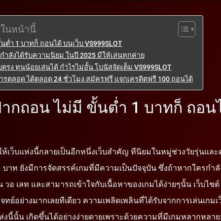
ในหน้านี้
ั้นต่ำ 1 บาทก็ ถอนได้ บนเว็บ VS999SLOT
ี่กำลังได้รับความนิยม ในปี 2025 มีให้เล่นทุกค่าย
็บตรง ทุนน้อยเล่นได้ กำไรไม่อั้น โบนัสจัดเต็ม VS999SLOT
ริการตลอด ได้ตลอด 24 ชั่วโมง สมัครฟรี แจกเครดิตฟรี 100 ถอนได้
ากถอน ไม่มี ขั้นต่ำ 1 บาทก็ ถอนไ
ำให้เว็บแห่งนี้กลายเป็นอีกหนึ่งเว็บสำคัญ ทีนิยมในหมู่ช่วงวัยรุ่นแ
1 บาท ยังมีการจัดสรรค์เกมที่มีความเป็นปัจจุบัน ซึ่งถ้าหากใครกำล
 วอ เลท และสามารถเข้าใจกับเนื้อหาของเกมได้ง่ายๆนั้น เว็บไซต
ตอบโจทย์อย่างมากเลยทีเดียว ความเพลิดเพลินที่ได้รับจากการเล่นเกม
งนี้นั้น เกิดขึ้นได้อย่างง่ายดายเพราะด้วยความที่มีเกมหลากหล