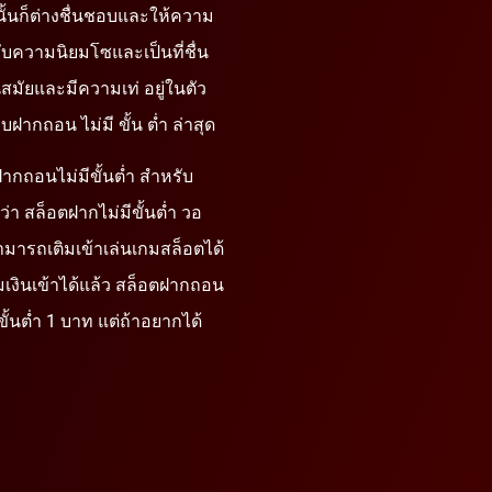
นั้นก็ต่างชื่นชอบและให้ความ
รับความนิยมโซและเป็นที่ชื่น
สมัยและมีความเท่ อยู่ในตัว
บฝากถอน ไม่มี ขั้น ต่ำ ล่าสุด
 ฝากถอนไม่มีขั้นต่ำ สำหรับ
่า สล็อตฝากไม่มีขั้นต่ำ วอ
สามารถเติมเข้าเล่นเกมสล็อตได้
เงินเข้าได้แล้ว สล็อตฝากถอน
ขั้นต่ำ 1 บาท แต่ถ้าอยากได้