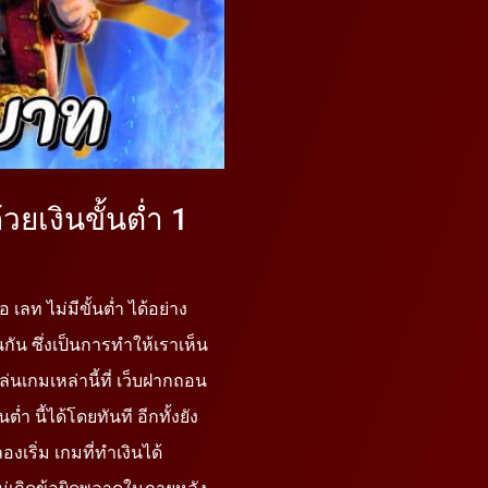
วยเงินขั้นต่ำ 1
เลท ไม่มีขั้นต่ำ ได้อย่าง
ัน ซึ่งเป็นการทำให้เราเห็น
ล่นเกมเหล่านี้ที่ เว็บฝากถอน
ำ นี้ได้โดยทันที อีกทั้งยัง
เริ่ม เกมที่ทำเงินได้