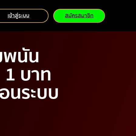
เข้าสู่ระบบ
สมัครสมาชิก
กมพนัน
ำ 1 บาท
ถอนระบบ