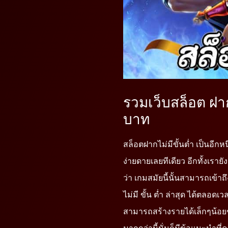
รวมเว็บสล็อต ฝากถ
บาท
สล็อตฝากไม่มีขั้นต่ำ เป็นอีก
ง่ายดายเลยทีเดียว อีกทั้งเร
ว่า เกมสมัยนี้นั้นสามารถเข้าถ
ไม่มี ขั้น ต่ำ ล่าสุด ได้ตลอดเ
สามารถสร้างรายได้เล็กๆน้อยๆ 