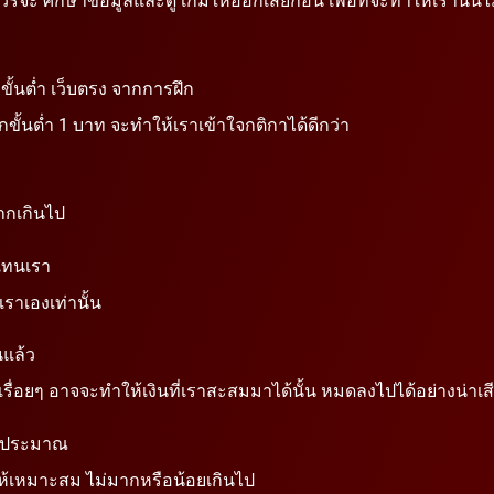
่ควรจะ ศึกษาข้อมูลและดู เกมให้ออกเสียก่อน เพื่อที่จะทำให้เรานั้
ขั้นต่ำ เว็บตรง จากการฝึก
ั้นต่ำ 1 บาท จะทำให้เราเข้าใจกติกาได้ดีกว่า
มากเกินไป
้แทนเรา
เราเองเท่านั้น
นแล้ว
กเรื่อยๆ อาจจะทำให้เงินที่เราสะสมมาได้นั้น หมดลงไปได้อย่างน่าเ
พอประมาณ
ห้เหมาะสม ไม่มากหรือน้อยเกินไป