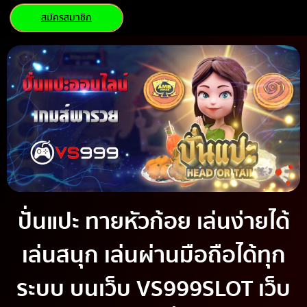
สมัครสมาชิก
ปั่นแปะ ทายหัวก้อย เล่นง่ายได้
เล่นสนุก เล่นผ่านมือถือได้ทุก
ระบบ บนเว็บ VS999SLOT เว็บ