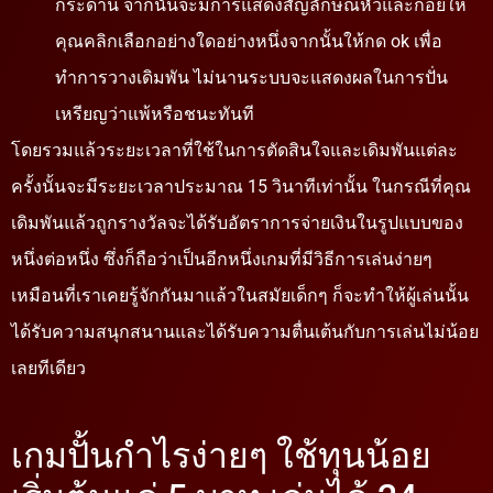
กระดาน จากนั้นจะมีการแสดงสัญลักษณ์หัวและก้อยให้
คุณคลิกเลือกอย่างใดอย่างหนึ่งจากนั้นให้กด ok เพื่อ
ทำการวางเดิมพัน ไม่นานระบบจะแสดงผลในการปั่น
เหรียญว่าแพ้หรือชนะทันที
โดยรวมแล้วระยะเวลาที่ใช้ในการตัดสินใจและเดิมพันแต่ละ
ครั้งนั้นจะมีระยะเวลาประมาณ 15 วินาทีเท่านั้น ในกรณีที่คุณ
เดิมพันแล้วถูกรางวัลจะได้รับอัตราการจ่ายเงินในรูปแบบของ
หนึ่งต่อหนึ่ง ซึ่งก็ถือว่าเป็นอีกหนึ่งเกมที่มีวิธีการเล่นง่ายๆ
เหมือนที่เราเคยรู้จักกันมาแล้วในสมัยเด็กๆ ก็จะทำให้ผู้เล่นนั้น
ได้รับความสนุกสนานและได้รับความตื่นเต้นกับการเล่นไม่น้อย
เลยทีเดียว
เกมปั้นกำไรง่ายๆ ใช้ทุนน้อย