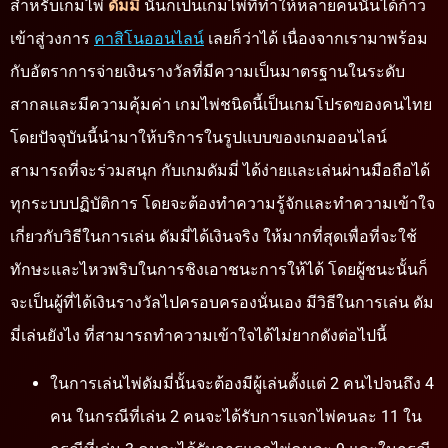
สำหรับเกมไพ่
ดัมมี่
นั้นก็เป็นเกมไพ่ที่ทำให้หลายคนนั้นได้ก้าว
เข้าสู่วงการ
คาสิโนออนไลน์
เลยก็ว่าได้ เนื่องจากเรามาพร้อม
กับอัตราการจ่ายเงินรางวัลที่มีความเป็นมาตรฐานในระดับ
สากลและมีความคุ้มค่า เกมไพ่ชนิดนี้เป็นเกมโปรดของคนไทย
โดยปัจจุบันนี้นำมาให้บริการในรูปแบบของเกมออนไลน์
สามารถที่จะร่วมสนุก กับเกมดัมมี่ ได้ง่ายและเล่นผ่านมือถือได้
ทุกระบบปฏิบัติการ โดยจะต้องทำความรู้จักและทำความเข้าใจ
เกี่ยวกับวิธีในการเล่น ดัมมี่ได้เงินจริง ให้มากที่สุดเพื่อที่จะใช้
ทักษะและไหวพริบในการชิงเอาชนะการให้ได้ โดยผู้ชนะนั้นก็
จะเป็นผู้ที่ได้เงินรางวัลไปครอบครองนั่นเอง มีวิธีในการเล่น ดัม
มี่เล่นยังไง ที่สามารถทำความเข้าใจได้ไม่ยากดังต่อไปนี้
ในการเล่นไพ่ดัมมี่นั้นจะต้องมีผู้เล่นตั้งแต่ 2 คนไปจนถึง 4
คน ในกรณีที่เล่น 2 คนจะได้รับการแจกไพ่คนละ 11 ใน