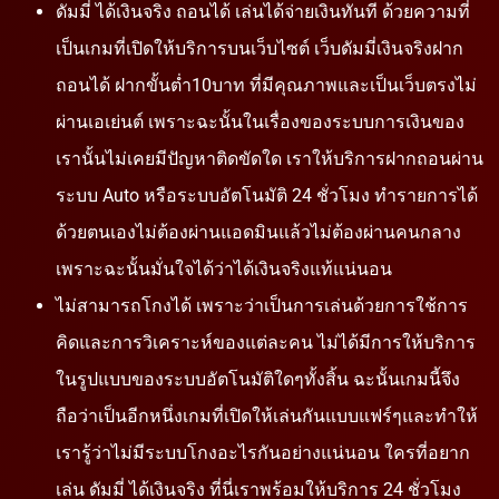
ดัมมี่ ได้เงินจริง ถอนได้ เล่นได้จ่ายเงินทันที ด้วยความที่
เป็นเกมที่เปิดให้บริการบนเว็บไซต์ เว็บดัมมี่เงินจริงฝาก
ถอนได้ ฝากขั้นต่ำ10บาท ที่มีคุณภาพและเป็นเว็บตรงไม่
ผ่านเอเย่นต์ เพราะฉะนั้นในเรื่องของระบบการเงินของ
เรานั้นไม่เคยมีปัญหาติดขัดใด เราให้บริการฝากถอนผ่าน
ระบบ Auto หรือระบบอัตโนมัติ 24 ชั่วโมง ทำรายการได้
ด้วยตนเองไม่ต้องผ่านแอดมินแล้วไม่ต้องผ่านคนกลาง
เพราะฉะนั้นมั่นใจได้ว่าได้เงินจริงแท้แน่นอน
ไม่สามารถโกงได้ เพราะว่าเป็นการเล่นด้วยการใช้การ
คิดและการวิเคราะห์ของแต่ละคน ไม่ได้มีการให้บริการ
ในรูปแบบของระบบอัตโนมัติใดๆทั้งสิ้น ฉะนั้นเกมนี้จึง
ถือว่าเป็นอีกหนึ่งเกมที่เปิดให้เล่นกันแบบแฟร์ๆและทำให้
เรารู้ว่าไม่มีระบบโกงอะไรกันอย่างแน่นอน ใครที่อยาก
เล่น ดัมมี่ ได้เงินจริง ที่นี่เราพร้อมให้บริการ 24 ชั่วโมง