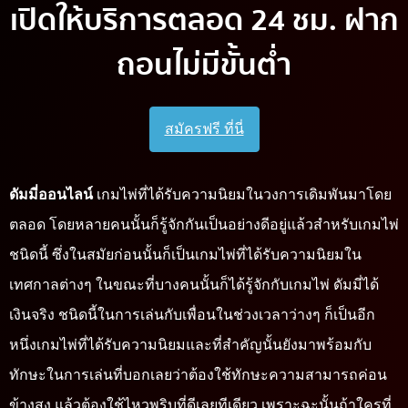
เปิดให้บริการตลอด 24 ชม. ฝาก
ถอนไม่มีขั้นต่ำ
สมัครฟรี ที่นี่
ดัมมี่ออนไลน์
เกมไพ่ที่ได้รับความนิยมในวงการเดิมพันมาโดย
ตลอด โดยหลายคนนั้นก็รู้จักกันเป็นอย่างดีอยู่แล้วสำหรับเกมไพ่
ชนิดนี้ ซึ่งในสมัยก่อนนั้นก็เป็นเกมไพ่ที่ได้รับความนิยมใน
เทศกาลต่างๆ ในขณะที่บางคนนั้นก็ได้รู้จักกับเกมไพ่ ดัมมี่ได้
เงินจริง ชนิดนี้ในการเล่นกับเพื่อนในช่วงเวลาว่างๆ ก็เป็นอีก
หนึ่งเกมไพ่ที่ได้รับความนิยมและที่สำคัญนั้นยังมาพร้อมกับ
ทักษะในการเล่นที่บอกเลยว่าต้องใช้ทักษะความสามารถค่อน
ข้างสูง แล้วต้องใช้ไหวพริบที่ดีเลยทีเดียว เพราะฉะนั้นถ้าใครที่