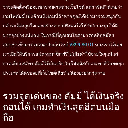
ว่าจะติดตั้งหรือจะเข้าร่วมผ่านทางเว็บไซต์ แต่การันตีได้เลยว่า
เกมไพ่ดัมมี่ เป็นอีกหนึ่งเกมที่ถ้าหากคุณได้เข้ามาร่วมสนุกกัน
แล้วจะต้องถูกใจและสร้างความพึงพอใจให้กับนักลงทุนได้ดี
มากๆอย่างแน่นอน ในกรณีที่คุณสนใจสามารถคลิกสมัคร
สมาชิกเข้ามาร่วมสนุกกับเว็บไซต์
VS999SLOT
ของเราได้เลย
เราเปิดให้บริการสมัครสมาชิกฟรีไม่เสียค่าใช้จ่ายใดๆแม้แต่
บาทเดียว สมัคร ดัมมี่ได้เงินจริง วันนี้สัมผัสกับเกมคาสิโนสดทุก
ประเภทได้ครบจบที่เว็บไซต์เดียวไม่ต้องยุ่งยากวุ่นวาย
รวมจุดเด่นของ ดัมมี่ ได้เงินจริง
ถอนได้ เกมทำเงินสุดฮิตบนมือ
ถือ