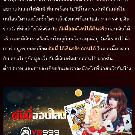
อยากเล่นเกมไพ่ดัมมี่ ที่มาพร้อมกับวิธีในการเล่นที่มีเสน่ห์ไม่
เหมือนใครและไม่ซ้ำใคร แล้วยังมาพร้อมกับอัตราการจ่ายเงิน
รางวัลที่ทำกำไรได้จริง กับ
ดัมมี่ออนไลน์ได้เงินจริง
ถอนเงินได้
จริง และมีเงินรางวัลก้อนใหญ่ก้อนโตรอคุณอยู่ วันนี้เราก็ได้นำ
เอาข้อมูลรายละเอียด
ดัมมี่ ได้เงินจริง ถอนได้
ในส่วนนี้มาฝาก
กัน ลองไปดูข้อมูล เว็บดัมมี่เงินจริงฝากถอนได้ ฝากขั้น
ต่ำ10บาท และรายละเอียดกันเลยว่าจะมีอะไรที่น่าสนใจกันบ้าง