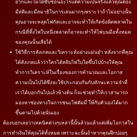
ยากและไม่ได้ซับซ้อนอะไรแต่ความเป็นจริงแล้วคุณต้อง
มีสติและมีสมาธิในการเล่นมากๆเพราะว่าถ้าไม่อย่างนั้น
คุณอาจจะหลุดโฟกัสและอาจจะทำให้เกิดข้อผิดพลาดใน
กรณีที่ทิ้งไพ่ใบหนึ่งพลาดก็อาจจะทำให้ไพ่บนมือทั้งหมด
ของคุณนั้นเสียได้
ใช้วิธีการสังเกตและวิเคราะห์อย่างแม่นยำ หลังจากที่คุณ
ได้สังเกตแล้วว่าใครได้หยิบไพ่ใบใดขึ้นไปบ้างให้คุณ
ทำการวิเคราะห์ในเรื่องของการคำนวณและโอกาส
ความเป็นไปได้ซึ่งจะใช้ประกอบกันกับทักษะความจำที่
เราได้บอกกันไปแล้วข้างต้น ก็จะช่วยทำให้เราสามารถ
มองหาช่องทางในการชนะไพ่ดัมมี่ ให้กับตัวเองได้มาก
ขึ้นตามไปด้วยนั่นเอง
ต้องบอกเลยว่าเทคนิคต่างๆเหล่านี้นั้นล้วนแล้วแต่เพิ่มโอกาสใน
การทำเงินให้คุณได้ทั้งหมด เพราะฉะนั้นถ้าหากคุณฝึกบ่อยๆ